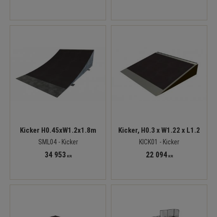
Kicker H0.45xW1.2x1.8m
Kicker, H0.3 x W1.22 x L1.2
SML04 - Kicker
KICK01 - Kicker
34 953
22 094
KR
KR