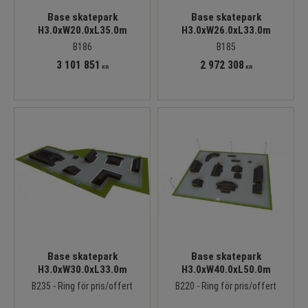
Base skatepark
Base skatepark
H3.0xW20.0xL35.0m
H3.0xW26.0xL33.0m
B186
B185
3 101 851
2 972 308
KR
KR
Base skatepark
Base skatepark
H3.0xW30.0xL33.0m
H3.0xW40.0xL50.0m
B235 - Ring för pris/offert
B220 - Ring för pris/offert