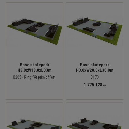
Base skatepark
Base skatepark
H3.0xW18.0xL33m
H3.0xW20.0xL30.0m
B205 - Ring för pris/offert
B170
1 775 128
KR