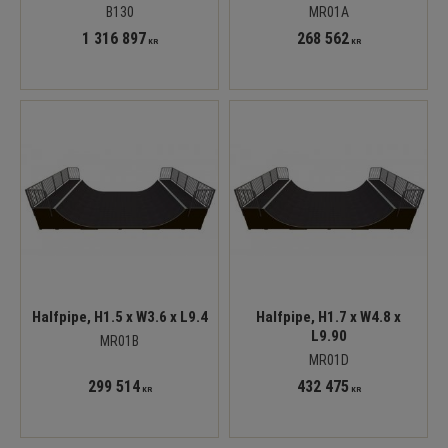
B130
MR01A
1 316 897
268 562
KR
KR
Halfpipe, H1.5 x W3.6 x L9.4
Halfpipe, H1.7 x W4.8 x
L9.90
MR01B
MR01D
299 514
432 475
KR
KR