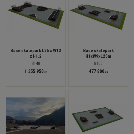
Base skatepark L25 x W13
Base skatepark
x H1.2
H1xW9xL25m
B140
B105
1 355 950
477 800
KR
KR