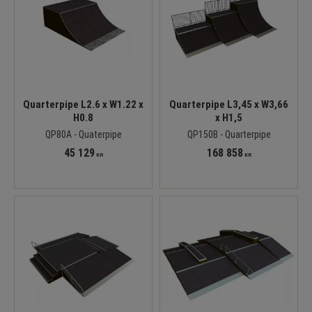
Quarterpipe L2.6 x W1.22 x
Quarterpipe L3,45 x W3,66
H0.8
x H1,5
QP80A - Quaterpipe
QP150B - Quarterpipe
45 129
168 858
KR
KR