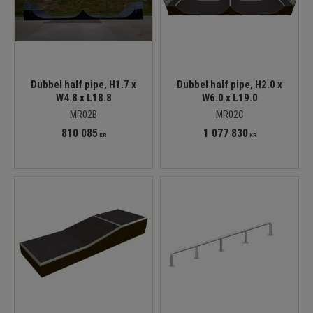
Dubbel half pipe, H1.7 x
Dubbel half pipe, H2.0 x
W4.8 x L18.8
W6.0 x L19.0
MR02B
MR02C
810 085
1 077 830
KR
KR