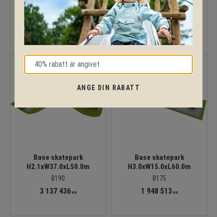
B125
B180
1 133 803
2 102 181
KR
KR
ANGE DIN RABATT
Base skatepark
Base skatepark
H2.1xW37.0xL50.0m
H3.0xW15.0xL60.0m
B190
B175
3 137 436
1 948 513
KR
KR