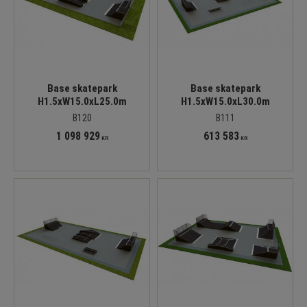
Base skatepark
Base skatepark
H1.5xW15.0xL25.0m
H1.5xW15.0xL30.0m
B120
B111
1 098 929
613 583
KR
KR