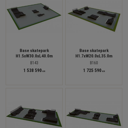
Base skatepark
Base skatepark
H1.5xW30.0xL40.0m
H1.7xW20.0xL35.0m
B143
B160
1 538 590
1 725 590
KR
KR