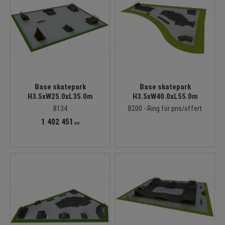
Base skatepark
Base skatepark
H3.5xW25.0xL35.0m
H3.5xW40.0xL55.0m
B134
B200 - Ring för pris/offert
1 402 451
KR