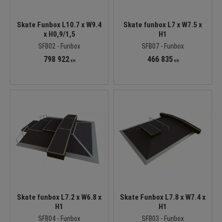
Skate Funbox L10.7 x W9.4
Skate funbox L7 x W7.5 x
x H0,9/1,5
H1
SFB02 - Funbox
SFB07 - Funbox
798 922
466 835
KR
KR
Skate funbox L7.2 x W6.8 x
Skate Funbox L7.8 x W7.4 x
H1
H1
SFB04 - Funbox
SFB03 - Funbox