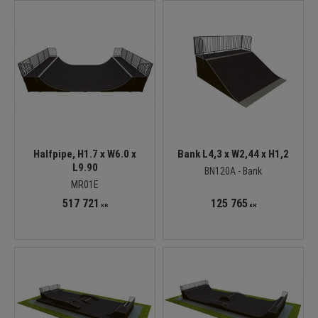
Halfpipe, H1.7 x W6.0 x
Bank L4,3 x W2,44 x H1,2
L9.90
BN120A - Bank
MR01E
517 721
125 765
KR
KR