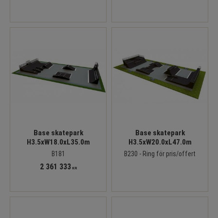
Base skatepark
Base skatepark
H3.5xW18.0xL35.0m
H3.5xW20.0xL47.0m
B181
B230 - Ring för pris/offert
2 361 333
KR