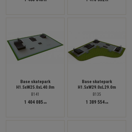
KR
KR
Base skatepark
Base skatepark
H1.5xW25.0xL40.0m
H1.5xW29.0xL29.0m
B141
B135
1 404 085
1 389 554
KR
KR