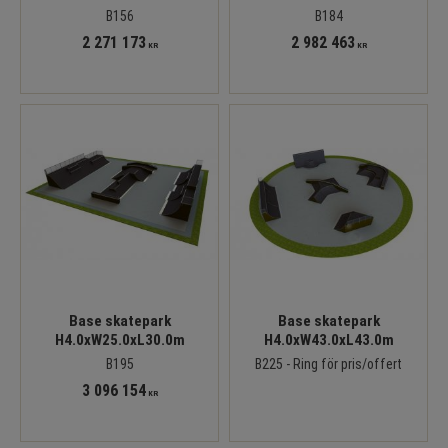
B156
B184
2 271 173
2 982 463
KR
KR
Base skatepark
Base skatepark
H4.0xW25.0xL30.0m
H4.0xW43.0xL43.0m
B195
B225 - Ring för pris/offert
3 096 154
KR