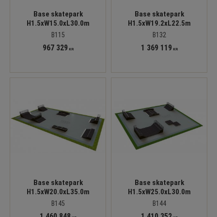
Base skatepark
Base skatepark
H1.5xW15.0xL30.0m
H1.5xW19.2xL22.5m
B115
B132
967 329
1 369 119
KR
KR
Base skatepark
Base skatepark
H1.5xW20.0xL35.0m
H1.5xW25.0xL30.0m
B145
B144
1 460 848
1 410 352