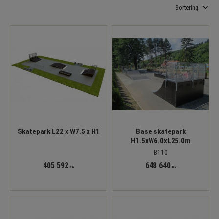
Välj sortering
Skatepark L22 x W7.5 x H1
Base skatepark
H1.5xW6.0xL25.0m
B110
405 592
648 640
KR
KR