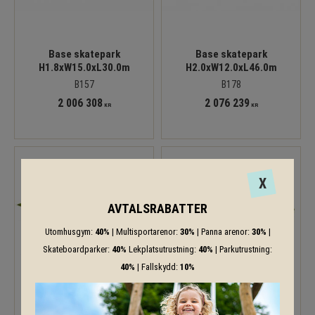
Base skatepark
Base skatepark
H1.8xW15.0xL30.0m
H2.0xW12.0xL46.0m
B157
B178
2 006 308
2 076 239
KR
KR
X
AVTALSRABATTER
Utomhusgym:
40%
| Multisportarenor:
30%
| Panna arenor:
30%
|
Skateboardparker:
40%
Lekplatsutrustning:
40%
| Parkutrustning:
40%
| Fallskydd:
10%
Base skatepark
Base skatepark
H2.0xW13.0xL26.0m
H2.0xW18.0xL35.0m