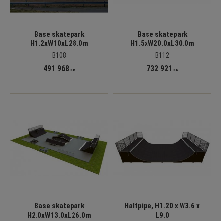
Base skatepark
Base skatepark
H1.2xW10xL28.0m
H1.5xW20.0xL30.0m
B108
B112
491 968
732 921
KR
KR
Base skatepark
Halfpipe, H1.20 x W3.6 x
H2.0xW13.0xL26.0m
L9.0