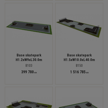
Base skatepark
Base skatepark
H1.2xW9xL30.0m
H1.5xW10.0xL40.0m
B103
B150
399 780
1 516 785
KR
KR