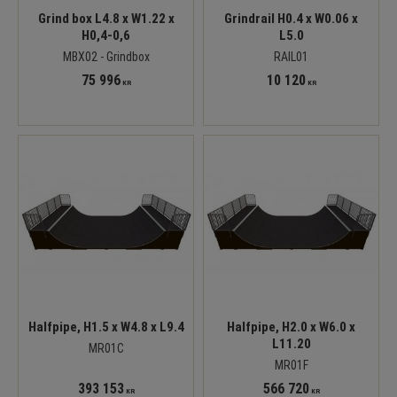
Grind box L4.8 x W1.22 x
Grindrail H0.4 x W0.06 x
H0,4-0,6
L5.0
MBX02 - Grindbox
RAIL01
75 996
10 120
KR
KR
Halfpipe, H1.5 x W4.8 x L9.4
Halfpipe, H2.0 x W6.0 x
L11.20
MR01C
MR01F
393 153
566 720
KR
KR