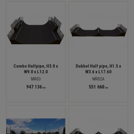
Combo Halfpipe, H3.0 x
Dubbel Half pipe, H1.5 x
W9.0 x L12.0
W3.6 x L17.60
MR03
MR02A
947 136
551 660
KR
KR