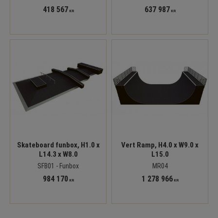
418 567
637 987
KR
KR
Skateboard funbox, H1.0 x
Vert Ramp, H4.0 x W9.0 x
L14.3 x W8.0
L15.0
SFB01 - Funbox
MR04
984 170
1 278 966
KR
KR