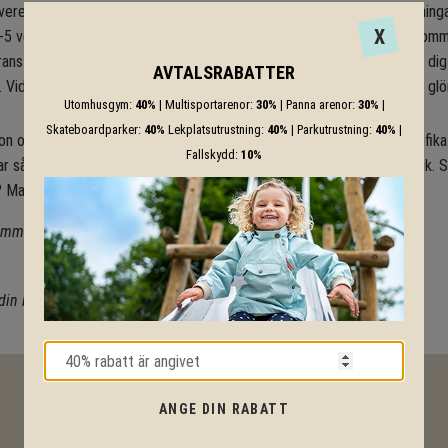
vereras normalt inom 14 dagar. För större produkter likt klätterställning
X
-5 veckor. Eftersom vi har ett väldigt stort utbud av produkter så kom
nstiden att framgå på din formella orderbekräftelse som mailas till dig
AVTALSRABATTER
et. Vid frågor om leveranstid maila till support@lekplatsgrossisten.se , gl
Utomhusgym:
40%
| Multisportarenor:
30%
| Panna arenor:
30%
|
Skateboardparker:
40%
Lekplatsutrustning:
40%
| Parkutrustning:
40%
|
on om dina produkter såsom dwg-filer, monteringsinstruktioner, certifikat
Fallskydd:
10%
r så laddar du ner dessa under respektive produktsida i vår webbutik. Sa
 Maila till
support@lekplatsgrossisten.se.
ommen att kontakta oss.
din beställning!
ANGE DIN RABATT
KONTAKT