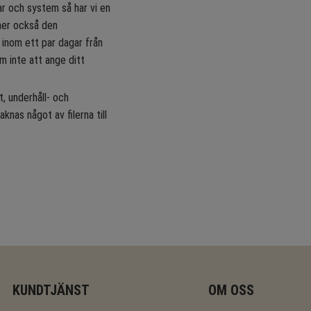
ar och system så har vi en
mer också den
 inom ett par dagar från
öm inte att ange ditt
, underhåll- och
knas något av filerna till
KUNDTJÄNST
OM OSS