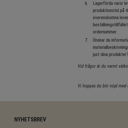
Lagerförda varor le
produktionstid på 4
överenskomna levera
beställningstillfäll
ordernummer.
Önskar du informati
materialbeskrivninga
just dina produkter?
Vid frågor är du varmt välk
Vi hoppas du blir nöjd med 
NYHETSBREV