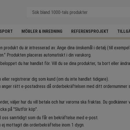
SPORT
MÖBLER & INREDNING
REFERENSPROJEKT
TILLG
n produkt du är intresserad av. Ange dina önskemål i detalj (till exempel
en." Produkten placeras automatiskt i din varukorg.
beloppet du har handlat för. Vill du se dina produkter, ta bort eller ändra 
n eller registrerar dig som kund (om du inte handlat tidigare).
du anger rätt e-postadress då orderbekräftelsen med ditt ordernummer sk
order, väljer hur du vill betala och hur varorna ska fraktas. Du godkänner 
icka på "Slutför köp".
ill oss samtidigt som du får en bekräftelse med e-post.
ej mottagit din orderbekräftelse inom 1 dygn.