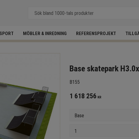
SPORT
MÖBLER & INREDNING
REFERENSPROJEKT
TILLG
Base skatepark H3.
B155
1 618 256
KR
Version
Antal