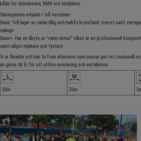
både för skateboard, BMX och kickbikes.
Skateparken erbjuds i två versioner:
Base: Två lager av vädertålig och halkfri kryssfanér överst samt varmgal
railings.
Base+: Har en åkyta av "ramp-armor" vilket är en professionell komposi
samt något mjukare och tystare.
Vi är flexibla och kan ta fram alternativ som passar just ert önskemål
än gärna till Er för att utföra montering och installation.
20m
35m
3