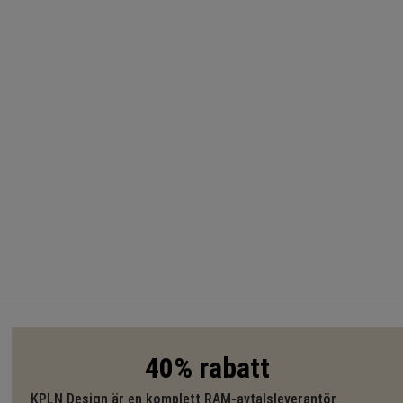
40% rabatt
KPLN Design är en komplett RAM-avtalsleverantör