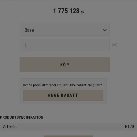
1 775 128
KR
Version
Antal
st
KÖP
Denna produktkategori erbjuder
40% rabatt
enligt avtal
ANGE RABATT
Artikelnr
B170