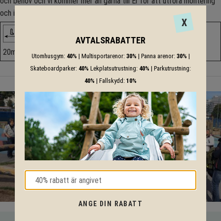
och behov och vi kommer mer än gärna till Er för att utföra montering
och installation.
X
AVTALSRABATTER
20m
30m
3m
Utomhusgym:
40%
| Multisportarenor:
30%
| Panna arenor:
30%
|
Skateboardparker:
40%
Lekplatsutrustning:
40%
| Parkutrustning:
40%
| Fallskydd:
10%
ANGE DIN RABATT