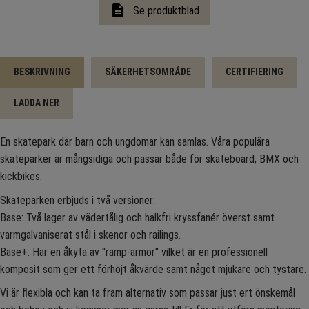
description
Se produktblad
BESKRIVNING
SÄKERHETSOMRÅDE
CERTIFIERING
LADDA NER
En skatepark där barn och ungdomar kan samlas. Våra populära
skateparker är mångsidiga och passar både för skateboard, BMX och
kickbikes.
Skateparken erbjuds i två versioner:
Base: Två lager av vädertålig och halkfri kryssfanér överst samt
varmgalvaniserat stål i skenor och railings.
Base+: Har en åkyta av "ramp-armor" vilket är en professionell
komposit som ger ett förhöjt åkvärde samt något mjukare och tystare.
Vi är flexibla och kan ta fram alternativ som passar just ert önskemål