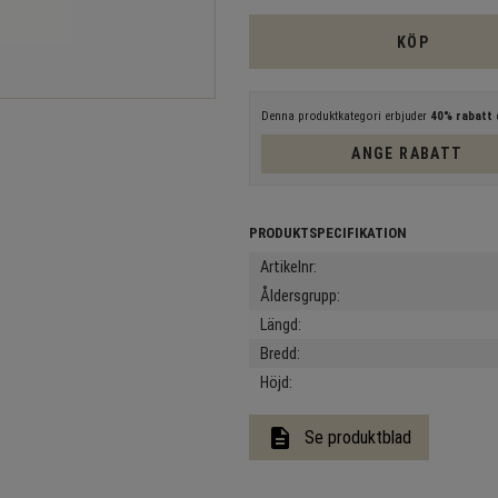
KÖP
Denna produktkategori erbjuder
40% rabatt
e
ANGE RABATT
Artikelnr
Åldersgrupp
Längd
Bredd
Höjd
description
Se produktblad