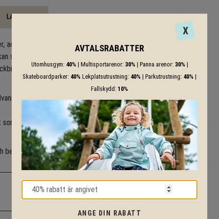
LADDA NER
X
addera till befintliga parker
AVTALSRABATTER
kan samlas. Våra populära
Utomhusgym:
40%
| Multisportarenor:
30%
| Panna arenor:
30%
|
ckbikes.
Skateboardparker:
40%
Lekplatsutrustning:
40%
| Parkutrustning:
40%
|
Fallskydd:
10%
vaniserat stål i skenor och
t som ger ett förhöjt åkvärde
 och behov och vi kommer mer
ANGE DIN RABATT