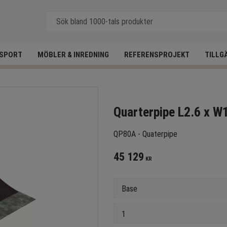
SPORT
MÖBLER & INREDNING
REFERENSPROJEKT
TILLG
Quarterpipe L2.6 x W
QP80A - Quaterpipe
45 129
KR
Version
Antal