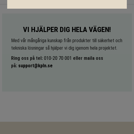
VI HJÄLPER DIG HELA VÄGEN!
Med vår mångåriga kunskap från produkter till säkerhet och
tekniska lösningar så hjälper vi dig igenom hela projektet.
Ring oss på tel:
010-20 70 001
eller maila oss
på:
support@kpln.se