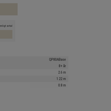
nligt avtal
QP80ABase
8+ år
2.6 m
1.22 m
0.8 m