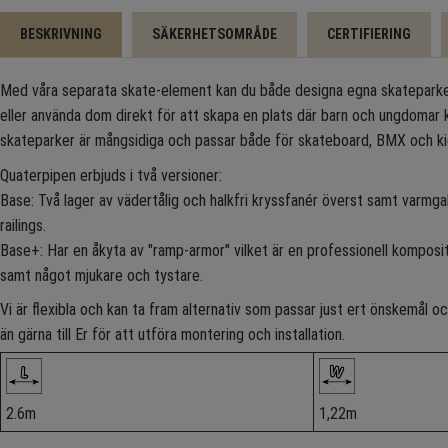
BESKRIVNING
SÄKERHETSOMRÅDE
CERTIFIERING
Med våra separata skate-element kan du både designa egna skateparker, 
eller använda dom direkt för att skapa en plats där barn och ungdomar 
skateparker är mångsidiga och passar både för skateboard, BMX och ki
Quaterpipen erbjuds i två versioner:
Base: Två lager av vädertålig och halkfri kryssfanér överst samt varmgal
railings.
Base+: Har en åkyta av "ramp-armor" vilket är en professionell komposi
samt något mjukare och tystare.
Vi är flexibla och kan ta fram alternativ som passar just ert önskemål
än gärna till Er för att utföra montering och installation.
2.6m
1,22m