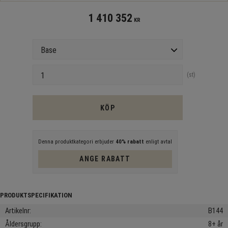
1 410 352
KR
Version
Antal
st
KÖP
Denna produktkategori erbjuder
40% rabatt
enligt avtal
ANGE RABATT
Artikelnr
B144
Åldersgrupp
8+ år