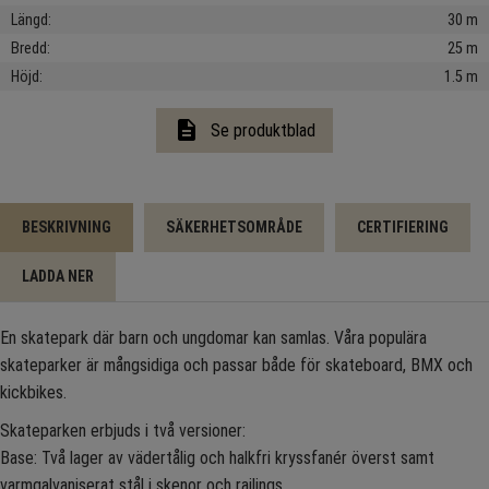
Längd
30 m
Bredd
25 m
Höjd
1.5 m
description
Se produktblad
BESKRIVNING
SÄKERHETSOMRÅDE
CERTIFIERING
LADDA NER
En skatepark där barn och ungdomar kan samlas. Våra populära
skateparker är mångsidiga och passar både för skateboard, BMX och
kickbikes.
Skateparken erbjuds i två versioner:
Base: Två lager av vädertålig och halkfri kryssfanér överst samt
varmgalvaniserat stål i skenor och railings.