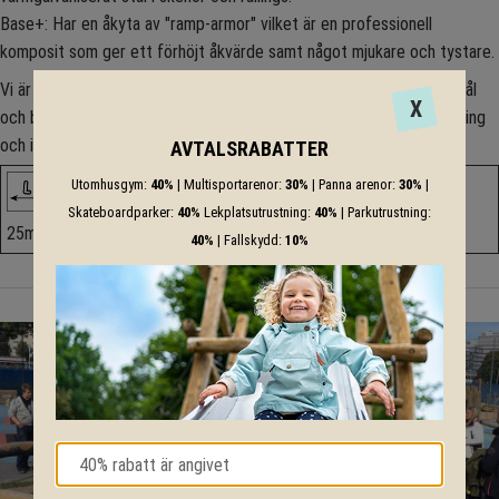
Base+: Har en åkyta av "ramp-armor" vilket är en professionell
komposit som ger ett förhöjt åkvärde samt något mjukare och tystare.
Vi är flexibla och kan ta fram alternativ som passar just ert önskemål
X
och behov och vi kommer mer än gärna till Er för att utföra montering
och installation.
AVTALSRABATTER
Utomhusgym:
40%
| Multisportarenor:
30%
| Panna arenor:
30%
|
Skateboardparker:
40%
Lekplatsutrustning:
40%
| Parkutrustning:
25m
30m
1.5m
40%
| Fallskydd:
10%