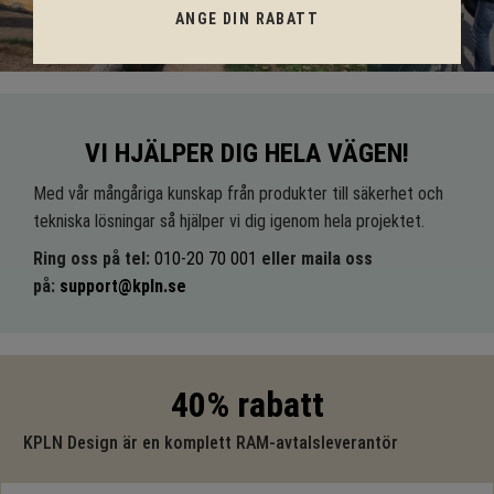
ANGE DIN RABATT
VI HJÄLPER DIG HELA VÄGEN!
Med vår mångåriga kunskap från produkter till säkerhet och
tekniska lösningar så hjälper vi dig igenom hela projektet.
Ring oss på tel:
010-20 70 001
eller maila oss
på:
support@kpln.se
40% rabatt
KPLN Design är en komplett RAM-avtalsleverantör