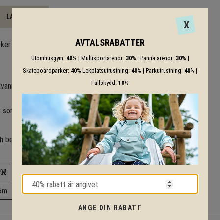
LADDA NER
X
AVTALSRABATTER
rker är mångsidiga och passar
Utomhusgym:
40%
| Multisportarenor:
30%
| Panna arenor:
30%
|
Skateboardparker:
40%
Lekplatsutrustning:
40%
| Parkutrustning:
40%
|
Fallskydd:
10%
vaniserat stål i skenor och
t som ger ett förhöjt åkvärde
 och behov och vi kommer mer
5m
ANGE DIN RABATT