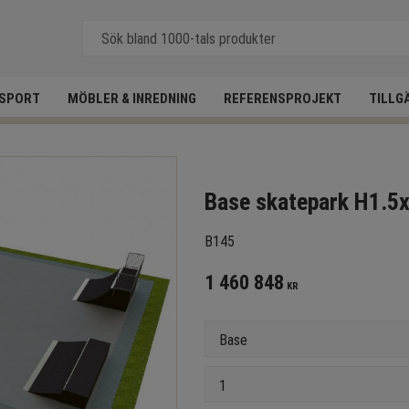
SPORT
MÖBLER & INREDNING
REFERENSPROJEKT
TILLG
Base skatepark H1.
B145
1 460 848
KR
Version
Antal