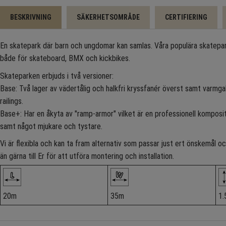
BESKRIVNING
SÄKERHETSOMRÅDE
CERTIFIERING
En skatepark där barn och ungdomar kan samlas. Våra populära skatepa
både för skateboard, BMX och kickbikes.
Skateparken erbjuds i två versioner:
Base: Två lager av vädertålig och halkfri kryssfanér överst samt varmgal
railings.
Base+: Har en åkyta av "ramp-armor" vilket är en professionell komposi
samt något mjukare och tystare.
Vi är flexibla och kan ta fram alternativ som passar just ert önskemål
än gärna till Er för att utföra montering och installation.
20m
35m
1.