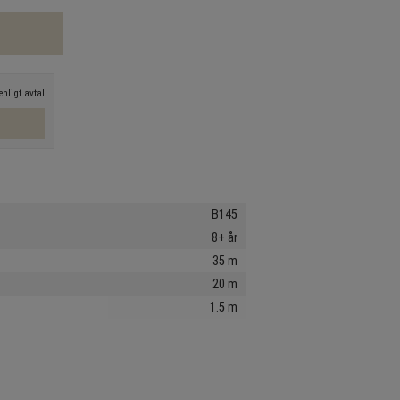
nligt avtal
B145
8+ år
35 m
20 m
1.5 m