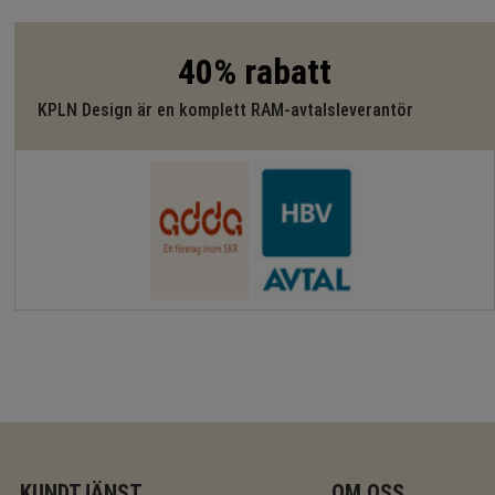
40% rabatt
KPLN Design är en komplett RAM-avtalsleverantör
KUNDTJÄNST
OM OSS