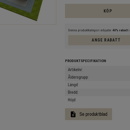
KÖP
Denna produktkategori erbjuder
40% rabatt
e
ANGE RABATT
Artikelnr
Åldersgrupp
Längd
Bredd
Höjd
description
Se produktblad