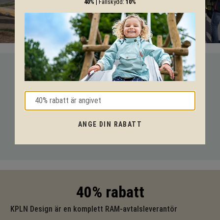
40%
| Fallskydd:
10%
VI HJÄLPER DIG HELA VÄGEN!
Med vår mångåriga kunskap från produkter till säkerhet och
tekniska lösningar så hjälper vi dig igenom hela projektet.
ANGE DIN RABATT
Ring oss på tel:
010-20 70 001
eller maila oss
på:
support@kpln.se
40% rabatt
KPLN Design är en komplett RAM-avtalsleverantör