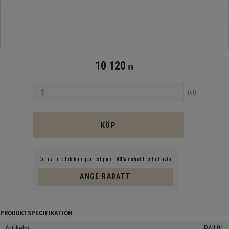
10 120
KR
Antal
st
KÖP
Denna produktkategori erbjuder
40% rabatt
enligt avtal
ANGE RABATT
Artikelnr
RAIL01