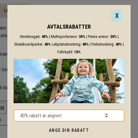
LADDA NER
X
AVTALSRABATTER
barn och ungdomar kan
kateboard, BMX och kickbikes.
Utomhusgym:
40%
| Multisportarenor:
30%
| Panna arenor:
30%
|
Skateboardparker:
40%
Lekplatsutrustning:
40%
| Parkutrustning:
40%
|
Fallskydd:
10%
vaniserat stål i skenor och
t som ger ett förhöjt åkvärde
 och behov och vi kommer mer
m
ANGE DIN RABATT