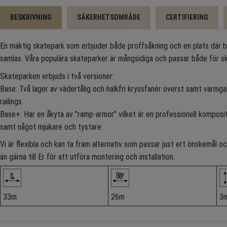
BESKRIVNING
SÄKERHETSOMRÅDE
CERTIFIERING
En mäktig skatepark som erbjuder både proffsåkning och en plats där 
samlas. Våra populära skateparker är mångsidiga och passar både för s
Skateparken erbjuds i två versioner:
Base: Två lager av vädertålig och halkfri kryssfanér överst samt varmgal
railings.
Base+: Har en åkyta av "ramp-armor" vilket är en professionell komposi
samt något mjukare och tystare.
Vi är flexibla och kan ta fram alternativ som passar just ert önskemål
än gärna till Er för att utföra montering och installation.
33m
26m
3