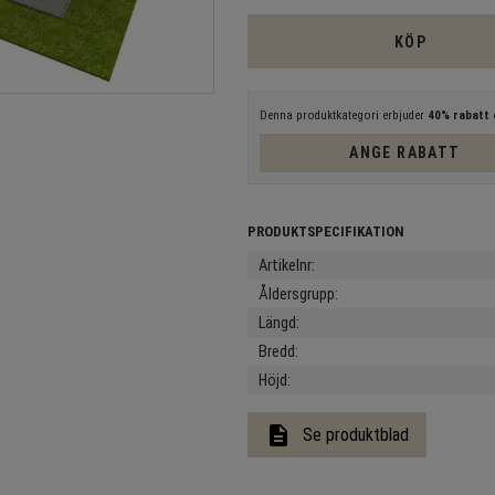
KÖP
Denna produktkategori erbjuder
40% rabatt
e
ANGE RABATT
Artikelnr
Åldersgrupp
Längd
Bredd
Höjd
description
Se produktblad