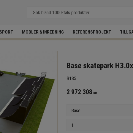
SPORT
MÖBLER & INREDNING
REFERENSPROJEKT
TILLG
Base skatepark H3.
B185
2 972 308
KR
Version
Antal