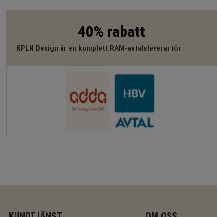
40% rabatt
KPLN Design är en komplett RAM-avtalsleverantör
KUNDTJÄNST
OM OSS