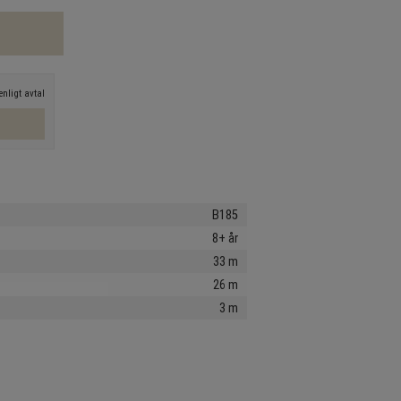
nligt avtal
B185
8+ år
33 m
26 m
3 m