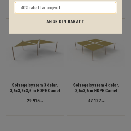
40 570
38 112
KR
KR
ANGE DIN RABATT
Solsegelsystem 3 delar.
Solsegelsystem 4 delar.
3,6x3,6x3,6 m HDPE Camel
3,6x3,6 m HDPE Camel
29 915
47 127
KR
KR