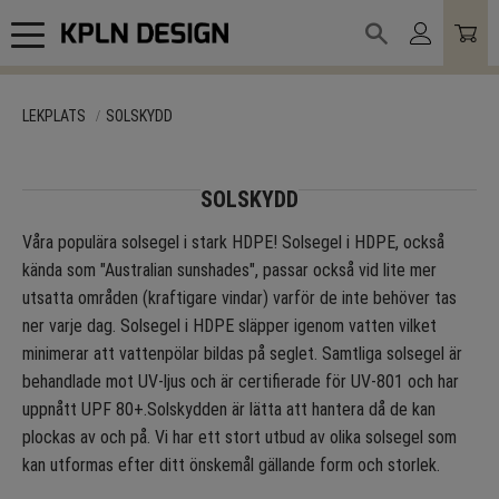
Meny
LEKPLATS
SOLSKYDD
SOLSKYDD
Våra populära solsegel i stark HDPE! Solsegel i HDPE, också
kända som "Australian sunshades", passar också vid lite mer
utsatta områden (kraftigare vindar) varför de inte behöver tas
ner varje dag. Solsegel i HDPE släpper igenom vatten vilket
minimerar att vattenpölar bildas på seglet. Samtliga solsegel är
behandlade mot UV-ljus och är certifierade för UV-801 och har
uppnått UPF 80+.Solskydden är lätta att hantera då de kan
plockas av och på. Vi har ett stort utbud av olika solsegel som
kan utformas efter ditt önskemål gällande form och storlek.