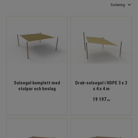
Välj sortering
Solsegel komplett med
Drak-solsegel i HDPE 3 x 3
stolpar och beslag
x 4 x 4 m
19 197
KR