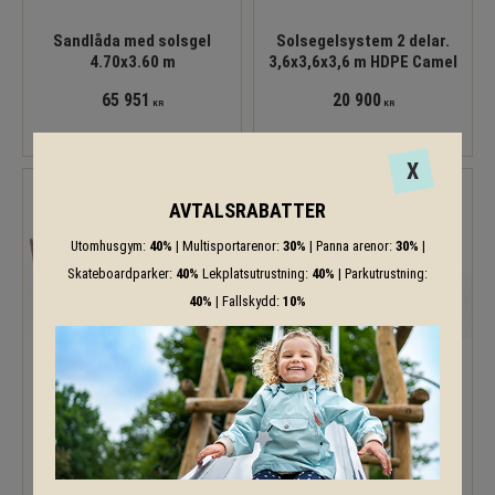
Sandlåda med solsgel
Solsegelsystem 2 delar.
4.70x3.60 m
3,6x3,6x3,6 m HDPE Camel
65 951
20 900
KR
KR
X
AVTALSRABATTER
Utomhusgym:
40%
| Multisportarenor:
30%
| Panna arenor:
30%
|
Skateboardparker:
40%
Lekplatsutrustning:
40%
| Parkutrustning:
40%
| Fallskydd:
10%
Solsegelsystem 3 delar 4 x
Solsegelsystem 3 delar.
4 x 4 m 2 sidor 1,5 x 3 m
3,6 x 3,6 x 3,6 m med 2
HDPE Camel
sidor 1,5 x 3,6 m HDPE
Camel