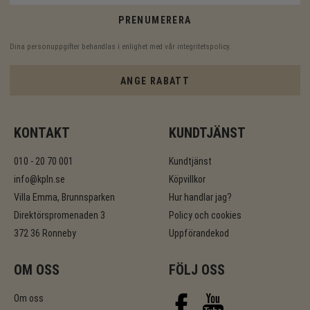
PRENUMERERA
Dina personuppgifter behandlas i enlighet med vår
integritetspolicy
.
ANGE RABATT
KONTAKT
KUNDTJÄNST
010 - 20 70 001
Kundtjänst
info@kpln.se
Köpvillkor
Villa Emma, Brunnsparken
Hur handlar jag?
Direktörspromenaden 3
Policy och cookies
372 36 Ronneby
Uppförandekod
OM OSS
FÖLJ OSS
Om oss