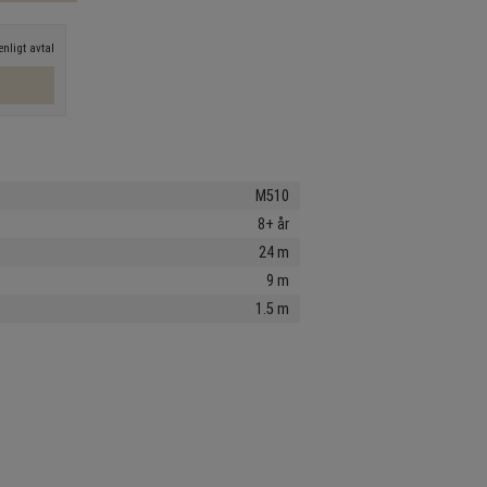
nligt avtal
M510
8+ år
24 m
9 m
1.5 m