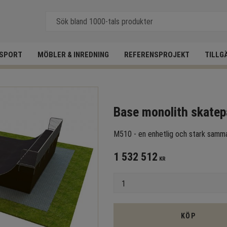
SPORT
MÖBLER & INREDNING
REFERENSPROJEKT
TILLG
Base monolith skate
M510 - en enhetlig och stark samm
1 532 512
KR
Antal
KÖP