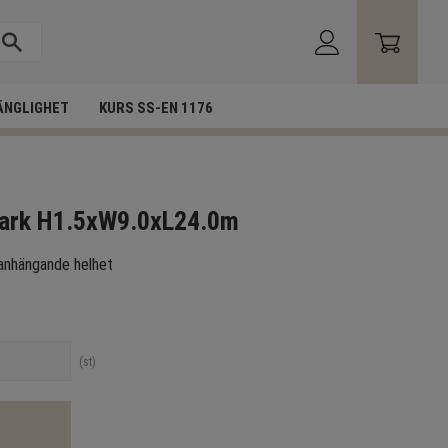
ÄNGLIGHET
KURS SS-EN 1176
park H1.5xW9.0xL24.0m
anhängande helhet
st