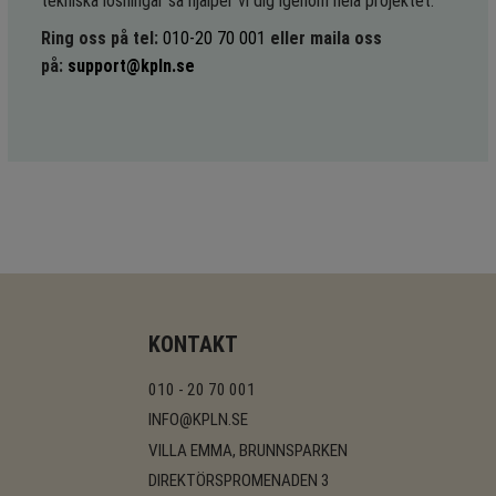
tekniska lösningar så hjälper vi dig igenom hela projektet.
Ring oss på tel:
010-20 70 001
eller maila oss
på:
support@kpln.se
KONTAKT
010 - 20 70 001
INFO@KPLN.SE
VILLA EMMA, BRUNNSPARKEN
DIREKTÖRSPROMENADEN 3