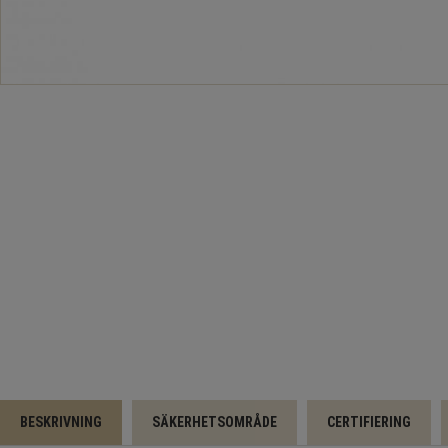
BESKRIVNING
SÄKERHETSOMRÅDE
CERTIFIERING