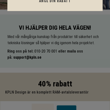
ANGE DIN RABATT
VI HJÄLPER DIG HELA VÄGEN!
Med vår mångåriga kunskap från produkter till säkerhet och
tekniska lösningar så hjälper vi dig igenom hela projektet.
Ring oss på tel:
010-20 70 001
eller maila oss
på:
support@kpln.se
40% rabatt
KPLN Design är en komplett RAM-avtalsleverantör