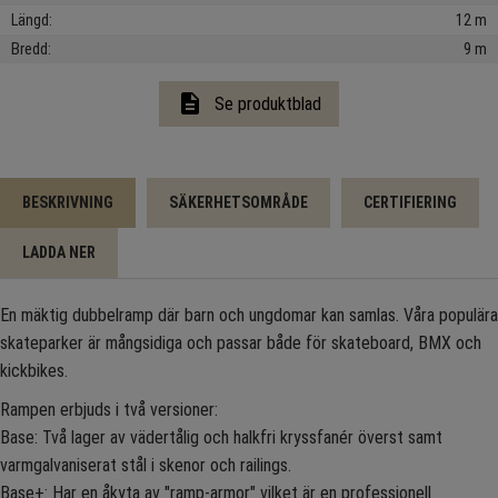
Längd
12 m
Bredd
9 m
description
Se produktblad
BESKRIVNING
SÄKERHETSOMRÅDE
CERTIFIERING
LADDA NER
En mäktig dubbelramp där barn och ungdomar kan samlas. Våra populära
skateparker är mångsidiga och passar både för skateboard, BMX och
kickbikes.
Rampen erbjuds i två versioner:
Base: Två lager av vädertålig och halkfri kryssfanér överst samt
varmgalvaniserat stål i skenor och railings.
Base+: Har en åkyta av "ramp-armor" vilket är en professionell