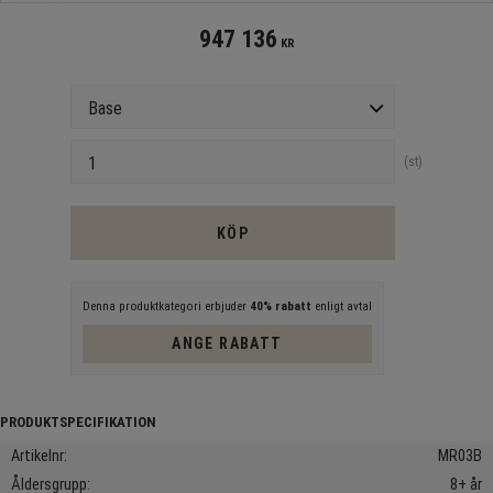
947 136
KR
Version
Antal
st
KÖP
Denna produktkategori erbjuder
40% rabatt
enligt avtal
ANGE RABATT
Artikelnr
MR03B
Åldersgrupp
8+ år