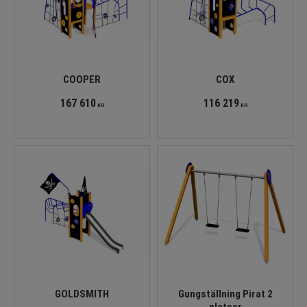
COOPER
COX
167 610
116 219
KR
KR
GOLDSMITH
Gungställning Pirat 2
platser