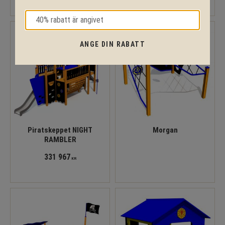
ANGE DIN RABATT
Piratskeppet NIGHT
Morgan
RAMBLER
331 967
KR