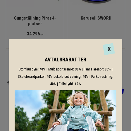
Gungställning Pirat 4-
Karusell SWORD
platser
34 296
KR
X
AVTALSRABATTER
Utomhusgym:
40%
| Multisportarenor:
30%
| Panna arenor:
30%
|
Skateboardparker:
40%
Lekplatsutrustning:
40%
| Parkutrustning:
40%
| Fallskydd:
10%
PIRATE KOMPASS
Piratskeppet BLACK JOKE
248 323
563 381
KR
KR