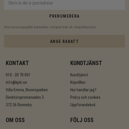
PRENUMERERA
Dina personuppgifter behandlas i enlighet med vår
integritetspolicy
.
ANGE RABATT
KONTAKT
KUNDTJÄNST
010 - 20 70 001
Kundtjänst
info@kpln.se
Köpvillkor
Villa Emma, Brunnsparken
Hur handlar jag?
Direktörspromenaden 3
Policy och cookies
372 36 Ronneby
Uppförandekod
OM OSS
FÖLJ OSS