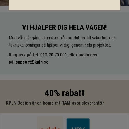
VI HJÄLPER DIG HELA VÄGEN!
Med vår mångåriga kunskap från produkter till säkerhet och
tekniska lösningar så hjälper vi dig igenom hela projektet.
Ring oss på tel:
010-20 70 001
eller maila oss
på:
support@kpln.se
40% rabatt
KPLN Design är en komplett RAM-avtalsleverantör