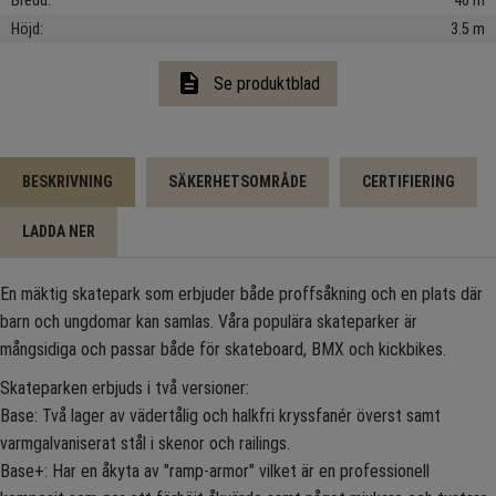
Bredd
40 m
Höjd
3.5 m
description
Se produktblad
BESKRIVNING
SÄKERHETSOMRÅDE
CERTIFIERING
LADDA NER
En mäktig skatepark som erbjuder både proffsåkning och en plats där
barn och ungdomar kan samlas. Våra populära skateparker är
mångsidiga och passar både för skateboard, BMX och kickbikes.
Skateparken erbjuds i två versioner:
Base: Två lager av vädertålig och halkfri kryssfanér överst samt
varmgalvaniserat stål i skenor och railings.
Base+: Har en åkyta av "ramp-armor" vilket är en professionell