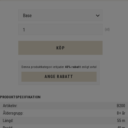
Version
Antal
st
KÖP
Denna produktkategori erbjuder
40% rabatt
enligt avtal
ANGE RABATT
Artikelnr
B200
Åldersgrupp
8+ år
Längd
55 m