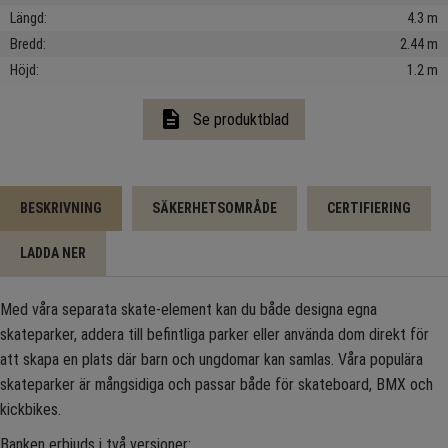
Längd
4.3 m
Bredd
2.44 m
Höjd
1.2 m
description
Se produktblad
BESKRIVNING
SÄKERHETSOMRÅDE
CERTIFIERING
LADDA NER
Med våra separata skate-element kan du både designa egna
skateparker, addera till befintliga parker eller använda dom direkt för
att skapa en plats där barn och ungdomar kan samlas. Våra populära
skateparker är mångsidiga och passar både för skateboard, BMX och
kickbikes.
Banken erbjuds i två versioner: