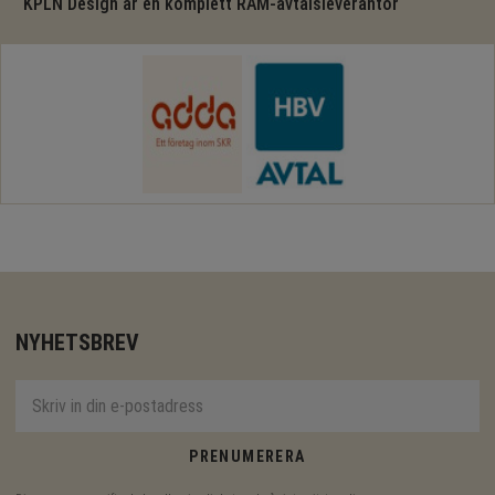
KPLN Design är en komplett RAM-avtalsleverantör
NYHETSBREV
PRENUMERERA