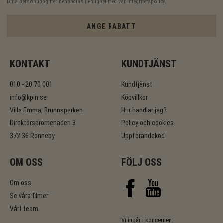
Dina personuppgifter behandlas i enlighet med vår
integritetspolicy
.
ANGE RABATT
KONTAKT
KUNDTJÄNST
010 - 20 70 001
Kundtjänst
info@kpln.se
Köpvillkor
Villa Emma, Brunnsparken
Hur handlar jag?
Direktörspromenaden 3
Policy och cookies
372 36 Ronneby
Uppförandekod
OM OSS
FÖLJ OSS
Om oss
Se våra filmer
Vårt team
Vi ingår i koncernen: