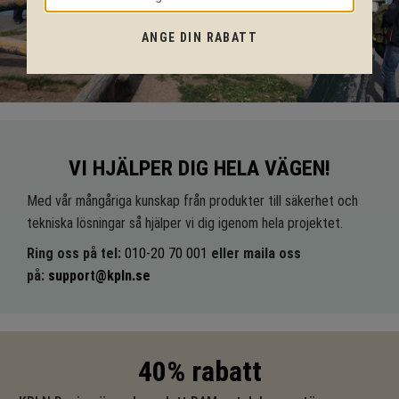
ANGE DIN RABATT
VI HJÄLPER DIG HELA VÄGEN!
Med vår mångåriga kunskap från produkter till säkerhet och
tekniska lösningar så hjälper vi dig igenom hela projektet.
Ring oss på tel:
010-20 70 001
eller maila oss
på:
support@kpln.se
40% rabatt