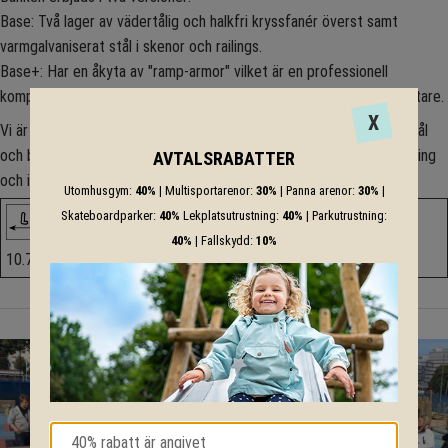
Base: Två lager av vädertålig och halkfri kryssfanér överst samt
varmgalvaniserat stål i skenor och railings.
Base+: Har en åkyta av "ramp-armor" vilket är en professionell
komposit som ger ett förhöjt åkvärde samt något mjukare och tystare.
X
Vi är flexibla och kan ta fram alternativ som passar just ert önskemål
och behov och vi kommer mer än gärna till Er för att utföra montering
AVTALSRABATTER
och installation.
Utomhusgym:
40%
| Multisportarenor:
30%
| Panna arenor:
30%
|
Skateboardparker:
40%
Lekplatsutrustning:
40%
| Parkutrustning:
40%
| Fallskydd:
10%
10.7m
9,4m