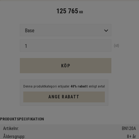
125 765
KR
Version
Antal
st
KÖP
Denna produktkategori erbjuder
40% rabatt
enligt avtal
ANGE RABATT
Artikelnr
BN120A
Åldersgrupp
8+ år