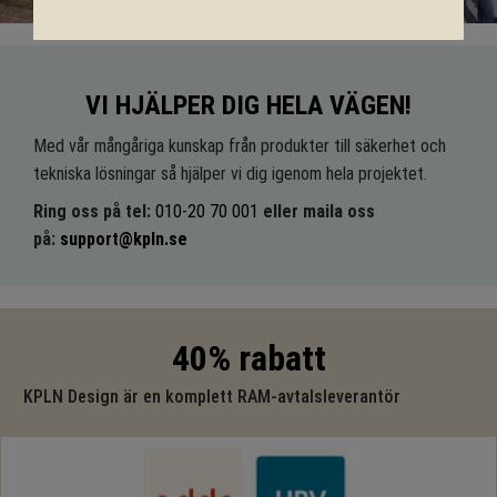
VI HJÄLPER DIG HELA VÄGEN!
Med vår mångåriga kunskap från produkter till säkerhet och
tekniska lösningar så hjälper vi dig igenom hela projektet.
Ring oss på tel:
010-20 70 001
eller maila oss
på:
support@kpln.se
40% rabatt
KPLN Design är en komplett RAM-avtalsleverantör