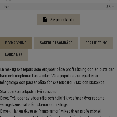
Bredd
20 m
Höjd
3.5 m
description
Se produktblad
BESKRIVNING
SÄKERHETSOMRÅDE
CERTIFIERING
LADDA NER
En mäktig skatepark som erbjuder både proffsåkning och en plats där
barn och ungdomar kan samlas. Våra populära skateparker är
mångsidiga och passar både för skateboard, BMX och kickbikes.
Skateparken erbjuds i två versioner:
Base: Två lager av vädertålig och halkfri kryssfanér överst samt
varmgalvaniserat stål i skenor och railings.
Base+: Har en åkyta av "ramp-armor" vilket är en professionell