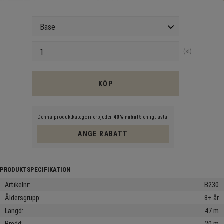
Version
Antal
st
KÖP
Denna produktkategori erbjuder
40% rabatt
enligt avtal
ANGE RABATT
Artikelnr
B230
Åldersgrupp
8+ år
Längd
47 m