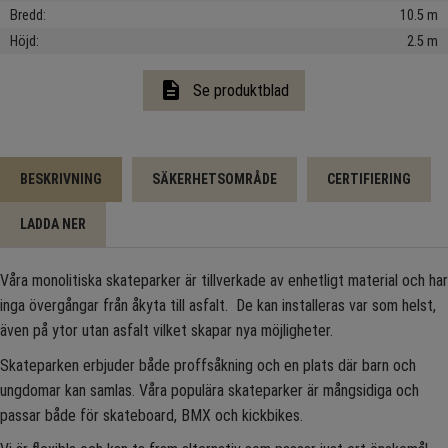
Bredd
10.5 m
Höjd
2.5 m
description
Se produktblad
BESKRIVNING
SÄKERHETSOMRÅDE
CERTIFIERING
LADDA NER
Våra monolitiska skateparker är tillverkade av enhetligt material och har
inga övergångar från åkyta till asfalt. De kan installeras var som helst,
även på ytor utan asfalt vilket skapar nya möjligheter.
Skateparken erbjuder både proffsåkning och en plats där barn och
ungdomar kan samlas. Våra populära skateparker är mångsidiga och
passar både för skateboard, BMX och kickbikes.