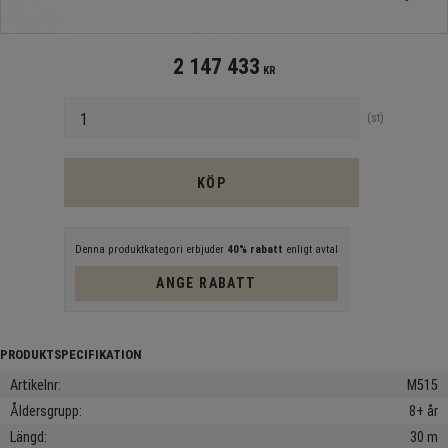
2 147 433
KR
Antal
st
KÖP
Denna produktkategori erbjuder
40% rabatt
enligt avtal
ANGE RABATT
Artikelnr
M515
Åldersgrupp
8+ år
Längd
30 m