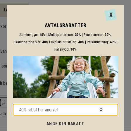
LADDA NER
X
AVTALSRABATTER
rker är mångsidiga och passar
Utomhusgym:
40%
| Multisportarenor:
30%
| Panna arenor:
30%
|
Skateboardparker:
40%
Lekplatsutrustning:
40%
| Parkutrustning:
40%
|
Fallskydd:
10%
vaniserat stål i skenor och
t som ger ett förhöjt åkvärde
 och behov och vi kommer mer
.5m
ANGE DIN RABATT