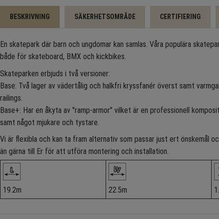
BESKRIVNING
SÄKERHETSOMRÅDE
CERTIFIERING
En skatepark där barn och ungdomar kan samlas. Våra populära skatepa
både för skateboard, BMX och kickbikes.
Skateparken erbjuds i två versioner:
Base: Två lager av vädertålig och halkfri kryssfanér överst samt varmgal
railings.
Base+: Har en åkyta av "ramp-armor" vilket är en professionell komposi
samt något mjukare och tystare.
Vi är flexibla och kan ta fram alternativ som passar just ert önskemål
än gärna till Er för att utföra montering och installation.
19.2m
22.5m
1