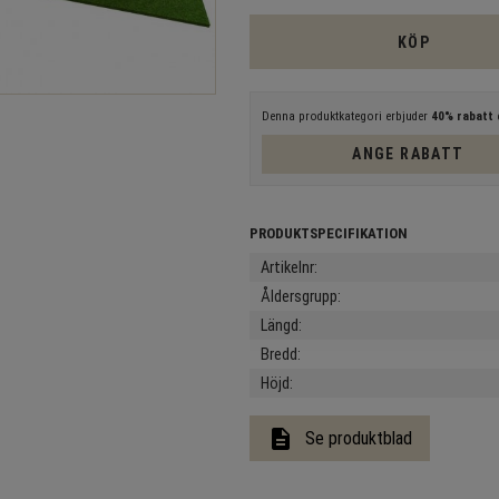
KÖP
Denna produktkategori erbjuder
40% rabatt
e
ANGE RABATT
Artikelnr
Åldersgrupp
Längd
Bredd
Höjd
description
Se produktblad