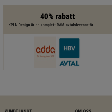
40% rabatt
KPLN Design är en komplett RAM-avtalsleverantör
KUNDTJÄNST
OM OSS