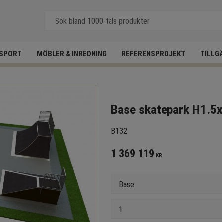
SPORT
MÖBLER & INREDNING
REFERENSPROJEKT
TILLG
Base skatepark H1.
B132
1 369 119
KR
Version
Antal