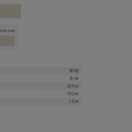
nligt avtal
B132
8+ år
22.5 m
19.2 m
1.5 m