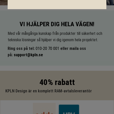
VI HJÄLPER DIG HELA VÄGEN!
Med vår mångåriga kunskap från produkter till säkerhet och
tekniska lösningar så hjälper vi dig igenom hela projektet.
Ring oss på tel:
010-20 70 001
eller maila oss
på:
support@kpln.se
40% rabatt
KPLN Design är en komplett RAM-avtalsleverantör