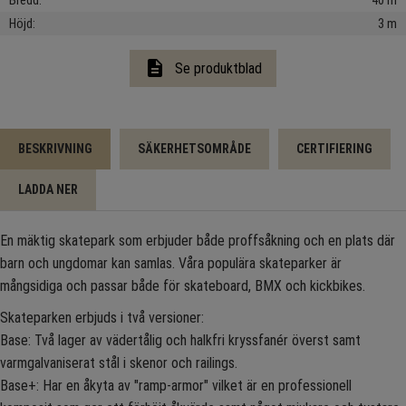
Bredd
40 m
Höjd
3 m
description
Se produktblad
BESKRIVNING
SÄKERHETSOMRÅDE
CERTIFIERING
LADDA NER
En mäktig skatepark som erbjuder både proffsåkning och en plats där
barn och ungdomar kan samlas. Våra populära skateparker är
mångsidiga och passar både för skateboard, BMX och kickbikes.
Skateparken erbjuds i två versioner:
Base: Två lager av vädertålig och halkfri kryssfanér överst samt
varmgalvaniserat stål i skenor och railings.
Base+: Har en åkyta av "ramp-armor" vilket är en professionell