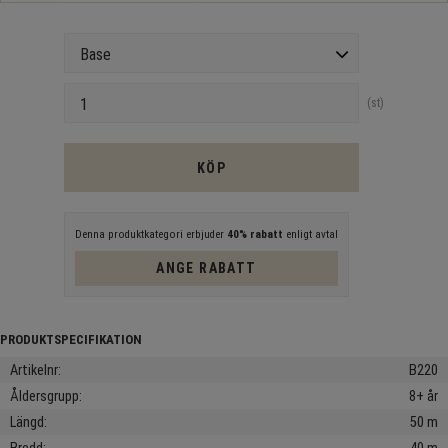
Version
Antal
st
KÖP
Denna produktkategori erbjuder
40% rabatt
enligt avtal
ANGE RABATT
Artikelnr
B220
Åldersgrupp
8+ år
Längd
50 m