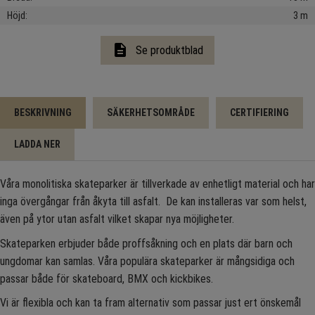
Höjd
3 m
description
Se produktblad
BESKRIVNING
SÄKERHETSOMRÅDE
CERTIFIERING
LADDA NER
Våra monolitiska skateparker är tillverkade av enhetligt material och har
inga övergångar från åkyta till asfalt. De kan installeras var som helst,
även på ytor utan asfalt vilket skapar nya möjligheter.
Skateparken erbjuder både proffsåkning och en plats där barn och
ungdomar kan samlas. Våra populära skateparker är mångsidiga och
passar både för skateboard, BMX och kickbikes.
Vi är flexibla och kan ta fram alternativ som passar just ert önskemål