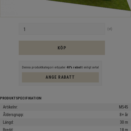
Antal
st
KÖP
Denna produktkategori erbjuder
40% rabatt
enligt avtal
ANGE RABATT
Artikelnr
M545
Åldersgrupp
8+ år
Längd
30 m
Bredd
18 m