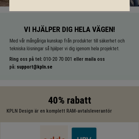
VI HJÄLPER DIG HELA VÄGEN!
Med vår mångåriga kunskap från produkter till säkerhet och
tekniska lösningar så hjälper vi dig igenom hela projektet.
Ring oss på tel:
010-20 70 001
eller maila oss
på:
support@kpln.se
40% rabatt
KPLN Design är en komplett RAM-avtalsleverantör