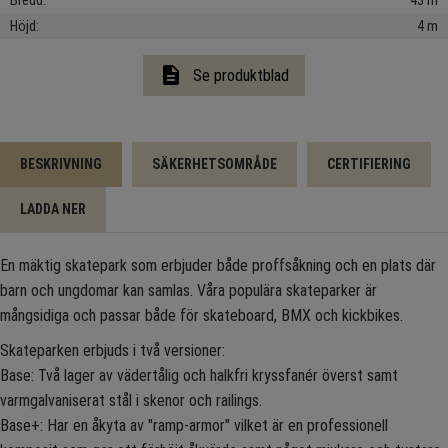
Bredd
43 m
Höjd
4 m
description
Se produktblad
BESKRIVNING
SÄKERHETSOMRÅDE
CERTIFIERING
LADDA NER
En mäktig skatepark som erbjuder både proffsåkning och en plats där
barn och ungdomar kan samlas. Våra populära skateparker är
mångsidiga och passar både för skateboard, BMX och kickbikes.
Skateparken erbjuds i två versioner:
Base: Två lager av vädertålig och halkfri kryssfanér överst samt
varmgalvaniserat stål i skenor och railings.
Base+: Har en åkyta av "ramp-armor" vilket är en professionell