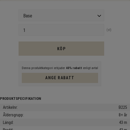
Version
Antal
st
KÖP
Denna produktkategori erbjuder
40% rabatt
enligt avtal
ANGE RABATT
Artikelnr
B225
Åldersgrupp
8+ år
Längd
43 m