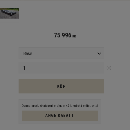
75 996
KR
Version
Antal
st
KÖP
Denna produktkategori erbjuder
40% rabatt
enligt avtal
ANGE RABATT