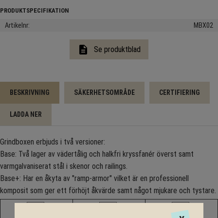
Artikelnr
MBX02
description
Se produktblad
BESKRIVNING
SÄKERHETSOMRÅDE
CERTIFIERING
LADDA NER
Grindboxen erbjuds i två versioner:
Base: Två lager av vädertålig och halkfri kryssfanér överst samt
varmgalvaniserat stål i skenor och railings.
Base+: Har en åkyta av "ramp-armor" vilket är en professionell
komposit som ger ett förhöjt åkvärde samt något mjukare och tystare.