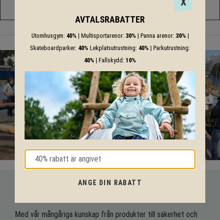
X
1.5m
4.5m
0.7m
AVTALSRABATTER
Utomhusgym:
40%
| Multisportarenor:
30%
| Panna arenor:
30%
|
Skateboardparker:
40%
Lekplatsutrustning:
40%
| Parkutrustning:
40%
| Fallskydd:
10%
ANGE DIN RABATT
VI HJÄLPER DIG HELA VÄGEN!
Med vår mångåriga kunskap från produkter till säkerhet och