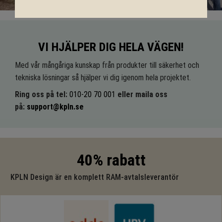
VI HJÄLPER DIG HELA VÄGEN!
Med vår mångåriga kunskap från produkter till säkerhet och
tekniska lösningar så hjälper vi dig igenom hela projektet.
Ring oss på tel:
010-20 70 001
eller maila oss
på:
support@kpln.se
40% rabatt
KPLN Design är en komplett RAM-avtalsleverantör