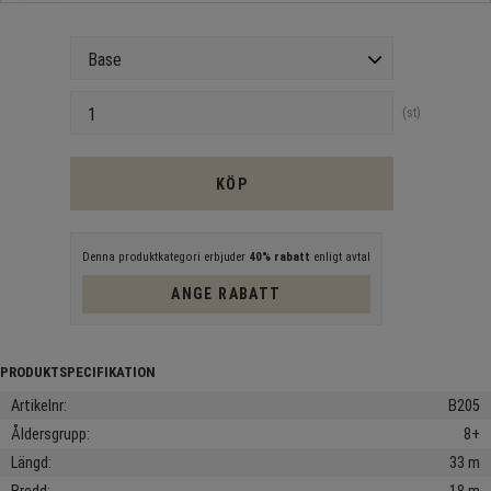
Version
Antal
st
KÖP
Denna produktkategori erbjuder
40% rabatt
enligt avtal
ANGE RABATT
Artikelnr
B205
Åldersgrupp
8+
Längd
33 m