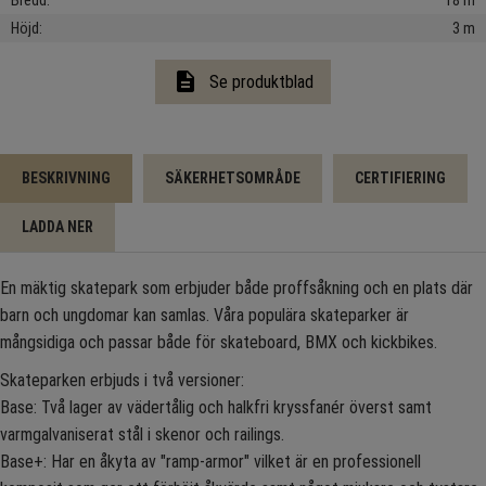
Bredd
18 m
Höjd
3 m
description
Se produktblad
BESKRIVNING
SÄKERHETSOMRÅDE
CERTIFIERING
LADDA NER
En mäktig skatepark som erbjuder både proffsåkning och en plats där
barn och ungdomar kan samlas. Våra populära skateparker är
mångsidiga och passar både för skateboard, BMX och kickbikes.
Skateparken erbjuds i två versioner:
Base: Två lager av vädertålig och halkfri kryssfanér överst samt
varmgalvaniserat stål i skenor och railings.
Base+: Har en åkyta av "ramp-armor" vilket är en professionell