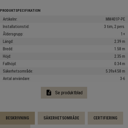
Artikelnr
MM401P-PE
Installationstid
3 tim, 2 pers.
Åldersgrupp
1+
Längd
2.39 m
Bredd
1.58 m
Höjd
2.35 m
Fallhöjd
0.34 m
Säkerhetsområde
5.39x4.58 m
Antal användare
3-6
description
Se produktblad
BESKRIVNING
SÄKERHETSOMRÅDE
CERTIFIERING