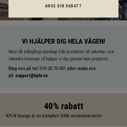
ANGE DIN RABATT
VI HJÄLPER DIG HELA VÄGEN!
Med vår mångåriga kunskap från produkter till säkerhet och
tekniska lösningar så hjälper vi dig igenom hela projektet.
Ring oss på tel:
010-20 70 001
eller maila oss
på:
support@kpln.se
40% rabatt
KPLN Design är en komplett RAM-avtalsleverantör