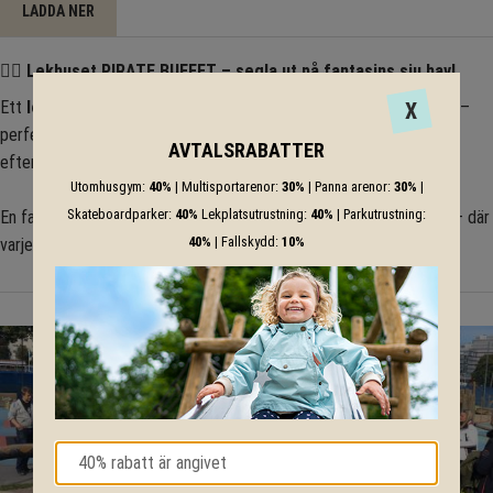
LADDA NER
🏴‍☠️
Lekhuset PIRATE BUFFET – segla ut på fantasins sju hav!
Ett
lekfullt pirathus
med
tak, golv, sittbänk och ovalt lekbord
–
X
perfekt för små sjörövare som vill planera nästa skattjakt eller vila
AVTALSRABATTER
efter dagens äventyr. ⚓🏝️
Utomhusgym:
40%
| Multisportarenor:
30%
| Panna arenor:
30%
|
Skateboardparker:
40%
Lekplatsutrustning:
40%
| Parkutrustning:
En fantasifull plats för
rollek, samarbete och upptäckarglädje
– där
40%
| Fallskydd:
10%
varje barn kan känna sig som kapten på sitt eget skepp! 🌊✨