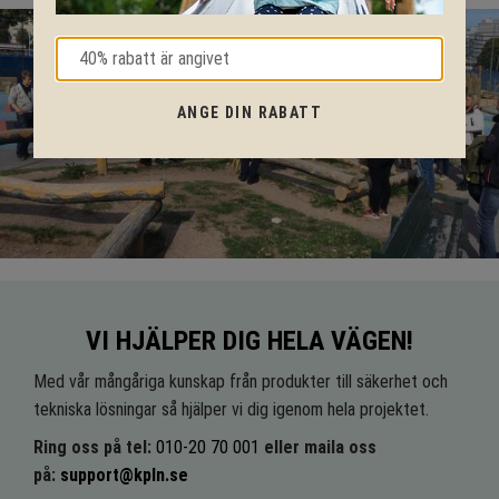
ANGE DIN RABATT
VI HJÄLPER DIG HELA VÄGEN!
Med vår mångåriga kunskap från produkter till säkerhet och
tekniska lösningar så hjälper vi dig igenom hela projektet.
Ring oss på tel:
010-20 70 001
eller maila oss
på:
support@kpln.se