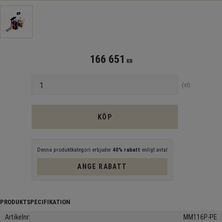
166 651
KR
Antal
st
KÖP
Denna produktkategori erbjuder
40% rabatt
enligt avtal
ANGE RABATT
Artikelnr
MM116P-PE