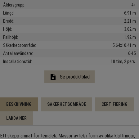
Åldersgrupp
4+
Längd
6.91 m
Bredd
2.21 m
Höjd
3.02 m
Fallhöjd
1.92 m
Säkerhetsområde
5.64x10.41 m
Antal användare
6-15
Installationstid
10 tim, 2 pers.
description
Se produktblad
BESKRIVNING
SÄKERHETSOMRÅDE
CERTIFIERING
LADDA NER
Ett skepp ämnat för temalek. Massor av lek i form av olika klättringar,