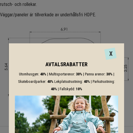
rutsch- och rollekar.
Väggar/paneler är tillverkade av underhållsfri HDPE.
X
AVTALSRABATTER
Utomhusgym:
40%
| Multisportarenor:
30%
| Panna arenor:
30%
|
Skateboardparker:
40%
Lekplatsutrustning:
40%
| Parkutrustning:
40%
| Fallskydd:
10%