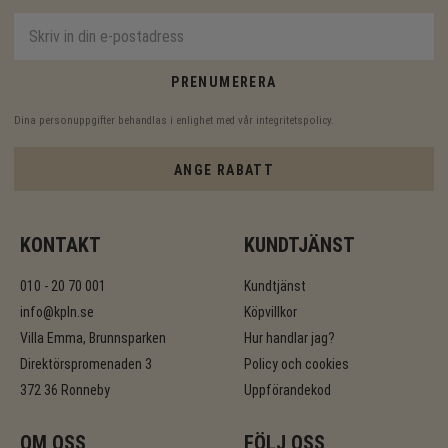
PRENUMERERA
Dina personuppgifter behandlas i enlighet med vår
integritetspolicy
.
ANGE RABATT
KONTAKT
KUNDTJÄNST
010 - 20 70 001
Kundtjänst
info@kpln.se
Köpvillkor
Villa Emma, Brunnsparken
Hur handlar jag?
Direktörspromenaden 3
Policy och cookies
372 36 Ronneby
Uppförandekod
OM OSS
FÖLJ OSS