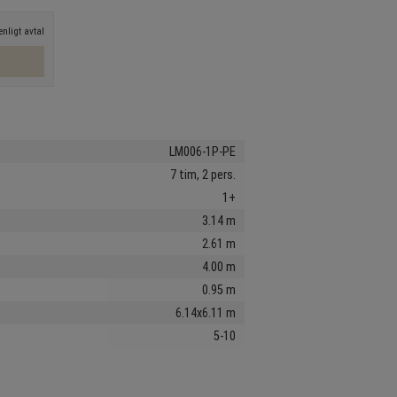
nligt avtal
LM006-1P-PE
7 tim, 2 pers.
1+
3.14 m
2.61 m
4.00 m
0.95 m
6.14x6.11 m
5-10