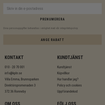
PRENUMERERA
Dina personuppgifter behandlas i enlighet med vår
integritetspolicy
.
ANGE RABATT
KONTAKT
KUNDTJÄNST
010 - 20 70 001
Kundtjänst
info@kpln.se
Köpvillkor
Villa Emma, Brunnsparken
Hur handlar jag?
Direktörspromenaden 3
Policy och cookies
372 36 Ronneby
Uppförandekod
OM OSS
FÖLJ OSS