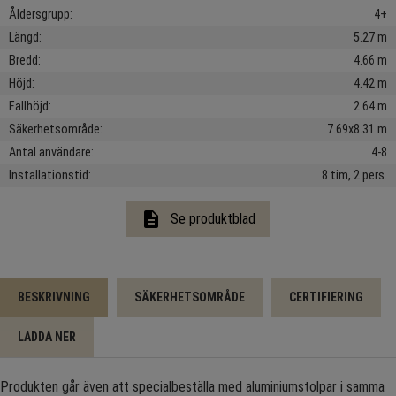
Åldersgrupp
4+
Längd
5.27 m
Bredd
4.66 m
Höjd
4.42 m
Fallhöjd
2.64 m
Säkerhetsområde
7.69x8.31 m
Antal användare
4-8
Installationstid
8 tim, 2 pers.
description
Se produktblad
BESKRIVNING
SÄKERHETSOMRÅDE
CERTIFIERING
LADDA NER
Produkten går även att specialbeställa med aluminiumstolpar i samma