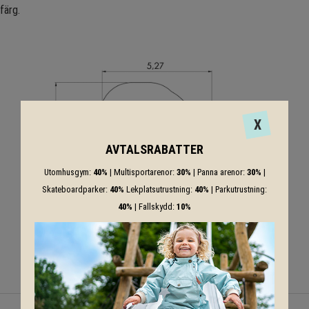
färg.
X
AVTALSRABATTER
Utomhusgym:
40%
| Multisportarenor:
30%
| Panna arenor:
30%
|
Skateboardparker:
40%
Lekplatsutrustning:
40%
| Parkutrustning:
40%
| Fallskydd:
10%