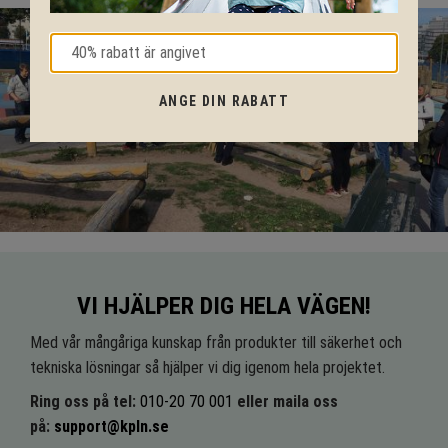
ANGE DIN RABATT
VI HJÄLPER DIG HELA VÄGEN!
Med vår mångåriga kunskap från produkter till säkerhet och
tekniska lösningar så hjälper vi dig igenom hela projektet.
Ring oss på tel:
010-20 70 001
eller maila oss
på:
support@kpln.se