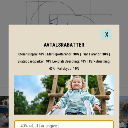
X
AVTALSRABATTER
Utomhusgym:
40%
| Multisportarenor:
30%
| Panna arenor:
30%
|
Skateboardparker:
40%
Lekplatsutrustning:
40%
| Parkutrustning:
40%
| Fallskydd:
10%