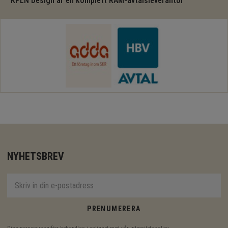
KPLN Design är en komplett RAM-avtalsleverantör
NYHETSBREV
PRENUMERERA