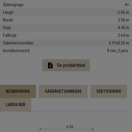
Åldersgrupp
4+
Längd
6.06 m
Bredd
3.98 m
Höjd
4.43 m
Fallhöjd
2.64 m
Säkerhetsområde
6.97x8.53 m
Installationstid
8 tim, 2 pers.
description
Se produktblad
BESKRIVNING
SÄKERHETSOMRÅDE
CERTIFIERING
LADDA NER