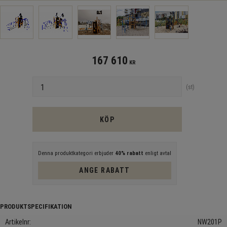
167 610
KR
Antal
st
KÖP
Denna produktkategori erbjuder
40% rabatt
enligt avtal
ANGE RABATT
Artikelnr
NW201P