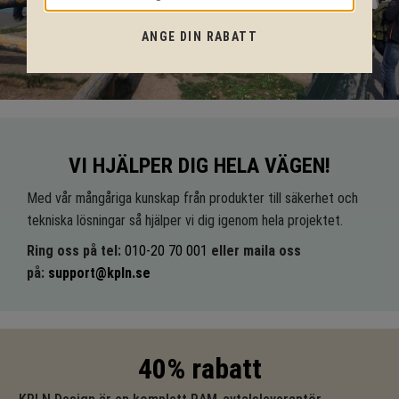
ANGE DIN RABATT
VI HJÄLPER DIG HELA VÄGEN!
Med vår mångåriga kunskap från produkter till säkerhet och
tekniska lösningar så hjälper vi dig igenom hela projektet.
Ring oss på tel:
010-20 70 001
eller maila oss
på:
support@kpln.se
40% rabatt