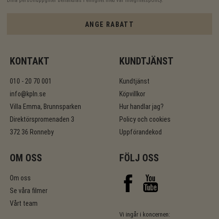
Dina personuppgifter behandlas i enlighet med vår
integritetspolicy
.
ANGE RABATT
KONTAKT
KUNDTJÄNST
010 - 20 70 001
Kundtjänst
info@kpln.se
Köpvillkor
Villa Emma, Brunnsparken
Hur handlar jag?
Direktörspromenaden 3
Policy och cookies
372 36 Ronneby
Uppförandekod
OM OSS
FÖLJ OSS
Om oss
Se våra filmer
Vårt team
Vi ingår i koncernen: