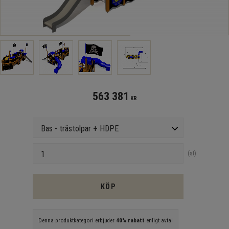
563 381
KR
Version
Antal
st
KÖP
Denna produktkategori erbjuder
40% rabatt
enligt avtal