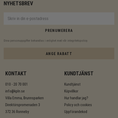
NYHETSBREV
PRENUMERERA
Dina personuppgifter behandlas i enlighet med vår
integritetspolicy
.
ANGE RABATT
KONTAKT
KUNDTJÄNST
010 - 20 70 001
Kundtjänst
info@kpln.se
Köpvillkor
Villa Emma, Brunnsparken
Hur handlar jag?
Direktörspromenaden 3
Policy och cookies
372 36 Ronneby
Uppförandekod