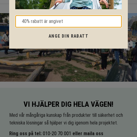
ANGE DIN RABATT
VI HJÄLPER DIG HELA VÄGEN!
Med vår mångåriga kunskap från produkter till säkerhet och
tekniska lösningar så hjälper vi dig igenom hela projektet.
Ring oss på tel:
010-20 70 001
eller maila oss