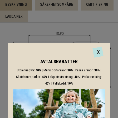
BESKRIVNING
SÄKERHETSOMRÅDE
CERTIFIERING
LADDA NER
X
AVTALSRABATTER
Utomhusgym:
40%
| Multisportarenor:
30%
| Panna arenor:
30%
|
Skateboardparker:
40%
Lekplatsutrustning:
40%
| Parkutrustning:
40%
| Fallskydd:
10%