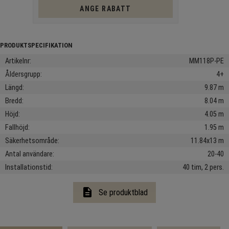
ANGE RABATT
Artikelnr
MM118P-PE
Åldersgrupp
4+
Längd
9.87 m
Bredd
8.04 m
Höjd
4.05 m
Fallhöjd
1.95 m
Säkerhetsområde
11.84x13 m
Antal användare
20-40
Installationstid
40 tim, 2 pers.
description
Se produktblad