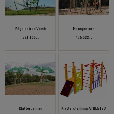
Fågelboträd Vomb
Hexagontorn
521 100
456 533
KR
KR
Klätterpalmer
Klätterställning ATHLETES