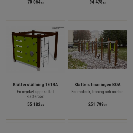
70 064
94 478
KR
KR
Klätterställning TETRA
Klätterutmaningen BOA
En mycket uppskattat
För motorik, träning och rörelse
klätterbox!
55 182
251 799
KR
KR