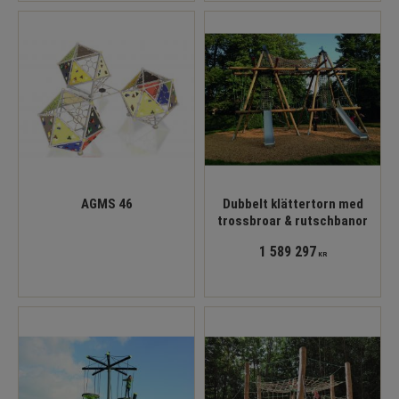
AGMS 46
Dubbelt klättertorn med
trossbroar & rutschbanor
1 589 297
KR