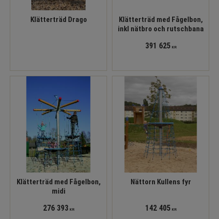
Klätterträd Drago
Klätterträd med Fågelbon,
inkl nätbro och rutschbana
391 625
KR
Klätterträd med Fågelbon,
Nättorn Kullens fyr
midi
276 393
142 405
KR
KR