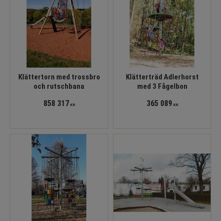
Klättertorn med trossbro
Klätterträd Adlerhorst
och rutschbana
med 3 Fågelbon
858 317
365 089
KR
KR