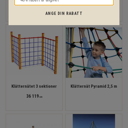
18 393
25 068
KR
KR
ANGE DIN RABATT
Klätternätet 3 sektioner
Klätternät Pyramid 2,5 m
36 119
KR