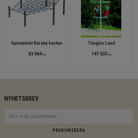
Spindelnät Karaby backar
Timglas Lund
63 064
147 633
KR
KR
NYHETSBREV
PRENUMERERA