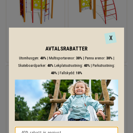
Klätterställning HEXAGON
Klätterställning MICE
X
64 245
38 017
AVTALSRABATTER
KR
KR
Utomhusgym:
40%
| Multisportarenor:
30%
| Panna arenor:
30%
|
Skateboardparker:
40%
Lekplatsutrustning:
40%
| Parkutrustning:
40%
| Fallskydd:
10%
Klätternätet 1 sektion
Klätternätet 2 sektioner