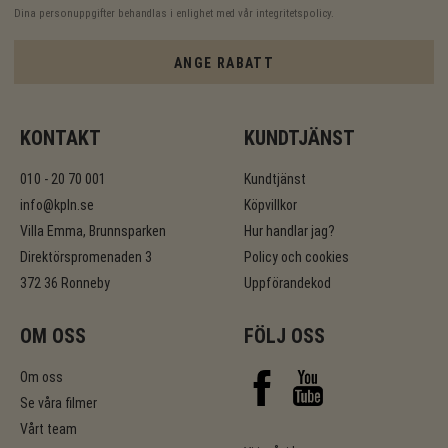
Dina personuppgifter behandlas i enlighet med vår
integritetspolicy
.
ANGE RABATT
KONTAKT
KUNDTJÄNST
010 - 20 70 001
Kundtjänst
info@kpln.se
Köpvillkor
Villa Emma, Brunnsparken
Hur handlar jag?
Direktörspromenaden 3
Policy och cookies
372 36 Ronneby
Uppförandekod
OM OSS
FÖLJ OSS
Om oss
Se våra filmer
Vårt team