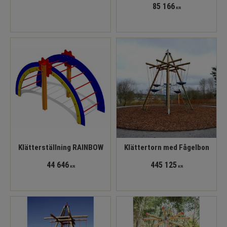
85 166
KR
Klätterställning RAINBOW
Klättertorn med Fågelbon
44 646
445 125
KR
KR