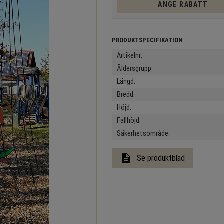
ANGE RABATT
Artikelnr
Åldersgrupp
Längd
Bredd
Höjd
Fallhöjd
Säkerhetsområde
description
Se produktblad