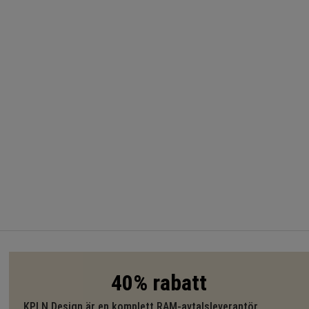
40% rabatt
KPLN Design är en komplett RAM-avtalsleverantör