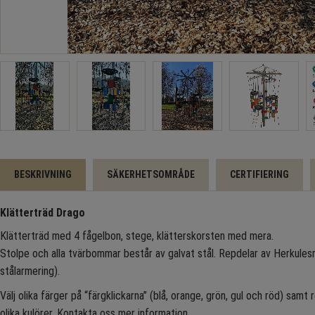
BESKRIVNING
SÄKERHETSOMRÅDE
CERTIFIERING
Klätterträd Drago
Klätterträd med 4 fågelbon, stege, klätterskorsten med mera.
Stolpe och alla tvärbommar består av galvat stål. Repdelar av Herkule
stålarmering).
Välj olika färger på “färgklickarna” (blå, orange, grön, gul och röd) samt
olika kulörer. Kontakta oss mer information.