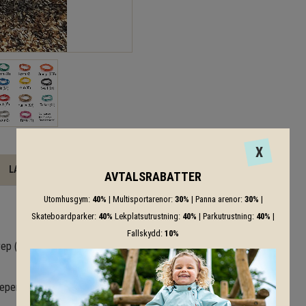
X
LADDA NER
AVTALSRABATTER
Utomhusgym:
40%
| Multisportarenor:
30%
| Panna arenor:
30%
|
Skateboardparker:
40%
Lekplatsutrustning:
40%
| Parkutrustning:
40%
|
Fallskydd:
10%
srep (ø 16 mm, 6 kardeler med
 repen som går att få i hela 11