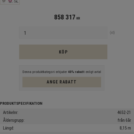
858 317
KR
Antal
st
KÖP
Denna produktkategori erbjuder
40% rabatt
enligt avtal
ANGE RABATT
Artikelnr
4652-21
Åldersgrupp
från 6år
Längd
8,15 m