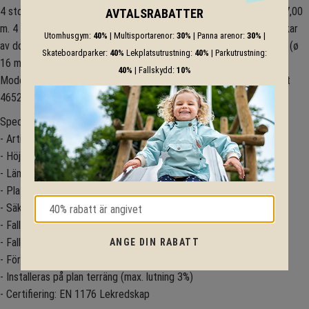
4 stolpar av douglasgran (ø 180 mm) med stolpskor av stål, längd 7,00
AVTALSRABATTER
m. 4 tvärbalkar av douglasgran (ø 180 mm), längd 5,00 m. 2 tvärbalkar
Utomhusgym:
40%
| Multisportarenor:
30%
| Panna arenor:
30%
|
av douglasgran (ø 180 mm), längd 1,80 m. Repdelar av Herkulesrep (ø
Skateboardparker:
40%
Lekplatsutrustning:
40%
| Parkutrustning:
16 mm, 6 kardeler med stålarmering).
40%
| Fallskydd:
10%
Modellen går även att få med stålkonstruktion och heter då istället
4652-21S.
Specifikation
- Artikelnummer: 4652-21
- Höjd (mm): 7150
- Lämplig från ålder: 6
- Platsbehov: 8,15 x 5,60 m
- Säkerhetsområde: 12,10 x 9,90 m
- Fallskyddsarea: 82,70 m²
- Fallhöjd (mm): 3000
ANGE DIN RABATT
- Förankring: Gjutning
- Installeras på plan terräng (max. lutning 3%)
- Certifiering: EN 1176 Lekredskap