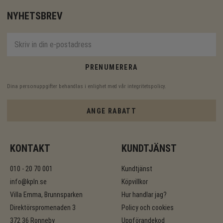
NYHETSBREV
PRENUMERERA
Dina personuppgifter behandlas i enlighet med vår
integritetspolicy
.
ANGE RABATT
KONTAKT
KUNDTJÄNST
010 - 20 70 001
Kundtjänst
info@kpln.se
Köpvillkor
Villa Emma, Brunnsparken
Hur handlar jag?
Direktörspromenaden 3
Policy och cookies
372 36 Ronneby
Uppförandekod