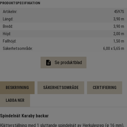
Artikelnr
4597S
Längd
3,90 m
Bredd
3,90 m
Höjd
2,00 m
Fallhöjd
1,50 m
Säkerhetsområde
6,00 x 5,65 m
description
Se produktblad
BESKRIVNING
SÄKERHETSOMRÅDE
CERTIFIERING
LADDA NER
Spindelnät Karaby backar
Klätterställning med 1 sluttande spindelnät av Herkulesrep (ø 16 mm),