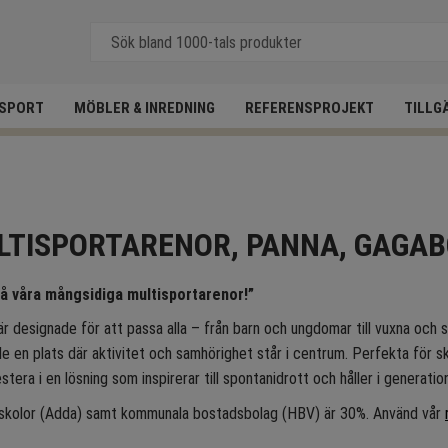
SPORT
MÖBLER & INREDNING
REFERENSPROJEKT
TILLG
LTISPORTARENOR, PANNA, GAGAB
å våra mångsidiga multisportarenor!”
r designade för att passa alla – från barn och ungdomar till vuxna och s
de en plats där aktivitet och samhörighet står i centrum. Perfekta fö
vestera i en lösning som inspirerar till spontanidrott och håller i generatio
 skolor (Adda) samt kommunala bostadsbolag (HBV) är 30%. Använd vår