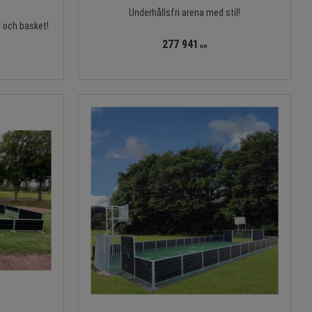
Underhållsfri arena med stil!
l och basket!
277 941
KR