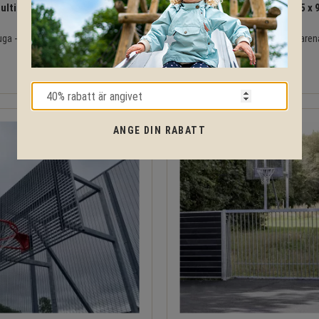
ltiarena 9x18 m inkl. 2 st.
Muga Multiarena Junior 4,5 x 9m
fotbollsmål
hockeymål
ga - den tystare arenan!
Muga - den tystare aren
477 143
168 571
KR
KR
ANGE DIN RABATT