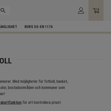
ÄNGLIGHET
KURS SS-EN 1176
OLL
eniorer. Med möjligheter för fotboll, basket,
r skolor, bostadsområden och kommuner som
ner!
rabattfunktion
för att kontrollera priset.