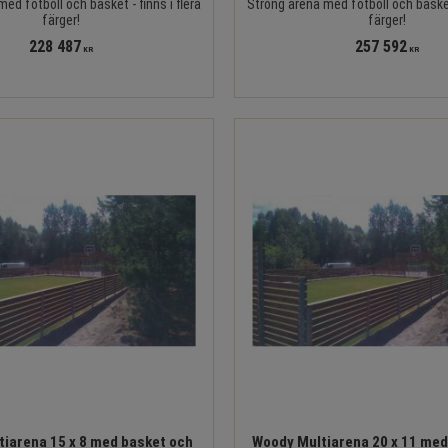
ed fotboll och basket - finns i flera
Strong arena med fotboll och basket 
färger!
färger!
228 487
257 592
KR
KR
iarena 15 x 8 med basket och
Woody Multiarena 20 x 11 med