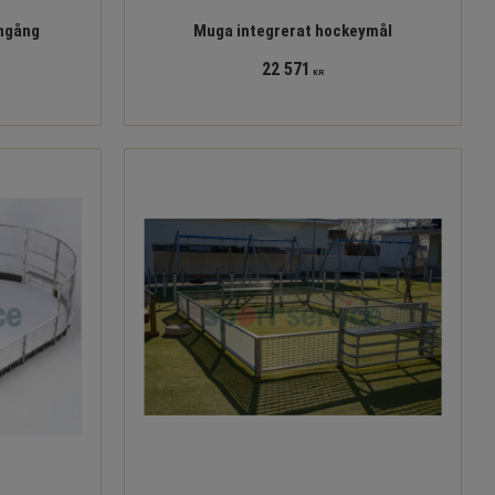
ngång
Muga integrerat hockeymål
22 571
KR