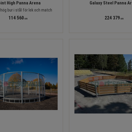
int High Panna Arena
Galaxy Steel Panna A
hög bur i stål för lek och match
114 560
224 379
KR
KR