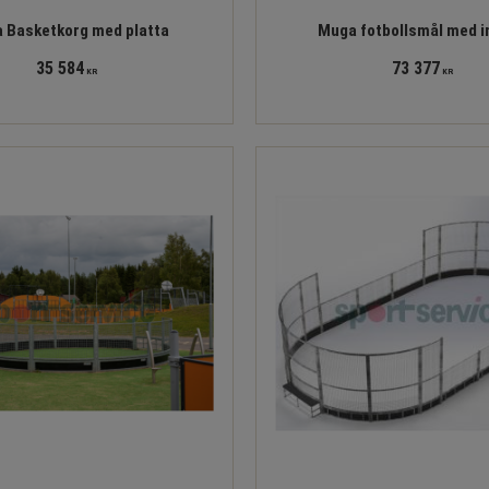
 Basketkorg med platta
Muga fotbollsmål med i
35 584
73 377
KR
KR