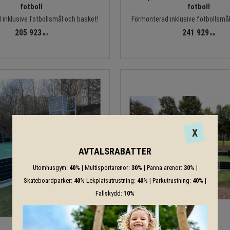
fotboll
fotboll
inklusive fotbollsmål och basket!
Förmonterad inklusive fotbollsmå
205 923
241 929
KR
KR
X
AVTALSRABATTER
Utomhusgym:
40%
| Multisportarenor:
30%
| Panna arenor:
30%
|
Skateboardparker:
40%
Lekplatsutrustning:
40%
| Parkutrustning:
40%
|
Fallskydd:
10%