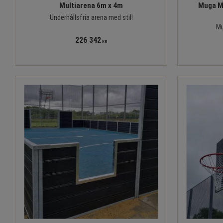
Multiarena 6m x 4m
Muga Mu
Underhållsfria arena med stil!
Mu
226 342
KR