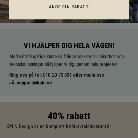
ANGE DIN RABATT
VI HJÄLPER DIG HELA VÄGEN!
Med vår mångåriga kunskap från produkter till säkerhet och
tekniska lösningar så hjälper vi dig igenom hela projektet.
Ring oss på tel:
010-20 70 001
eller maila oss
på:
support@kpln.se
40% rabatt
KPLN Design är en komplett RAM-avtalsleverantör