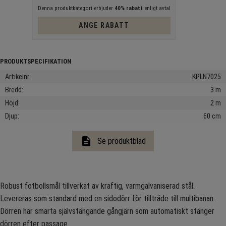
Denna produktkategori erbjuder
40% rabatt
enligt avtal
ANGE RABATT
Artikelnr
KPLN7025
Bredd
3 m
Höjd
2 m
Djup
60 cm
description
Se produktblad
Robust fotbollsmål tillverkat av kraftig, varmgalvaniserad stål.
Levereras som standard med en sidodörr för tillträde till multibanan.
Dörren har smarta självstängande gångjärn som automatiskt stänger
dörren efter passage.