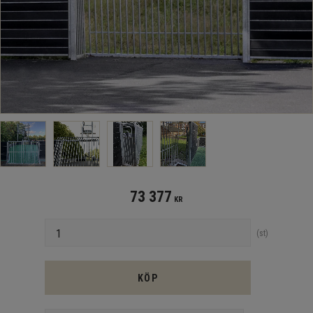
73 377
KR
Antal
st
KÖP