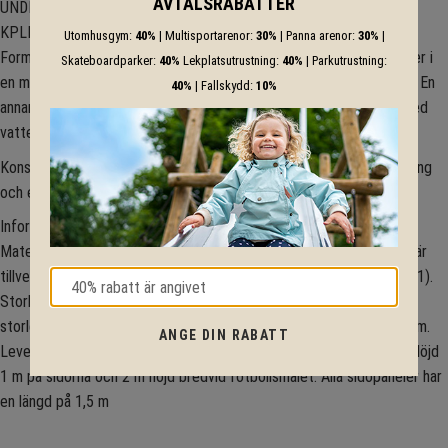
AVTALSRABATTER
UNDERLAGLAG
KPLN erbjuder två olika underlag till multibanor.
Utomhusgym:
40%
| Multisportarenor:
30%
| Panna arenor:
30%
|
Formgjutet gummi kan levereras i många attraktiva grundfärger eller i
Skateboardparker:
40%
Lekplatsutrustning:
40%
| Parkutrustning:
en mix av färger. Gummibeläggning ger bra bollspel, med bra studs. En
40%
| Fallskydd:
10%
annan fördel med gjuten gummibeläggning är att den kan spolas med
vatten på vintern och användas som ishockey spel.
Konstgräs, standard eller EKO återvunnet är också en idealisk lösning
och ett mycket populärt val.
Information:
Material: Varmgalvaniserat stål och gummi Tillverkning: Multibanan är
tillverkad enligt standard DS/EN 15312+A1 (2 upplagan 2010-09-21).
Storlek: Bredd 15 m, Längd 25,50 m (kan levereras i många andra
storlekar). Fotbollsmål, storlek: Bredd 3 m, Höjd 2 m och Djup 60 cm.
ANGE DIN RABATT
Levereras som standard med en dörr bredvid målet. Sidopaneler: Höjd
1 m på sidorna och 2 m höjd bredvid fotbollsmålet. Alla sidopaneler har
en längd på 1,5 m