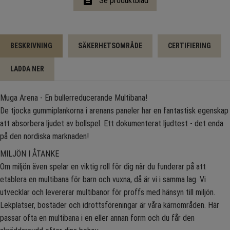
description
Se produktblad
BESKRIVNING
SÄKERHETSOMRÅDE
CERTIFIERING
LADDA NER
Muga Arena - En bullerreducerande Multibana!
De tjocka gummiplankorna i arenans paneler har en fantastisk egenskap
att absorbera ljudet av bollspel. Ett dokumenterat ljudtest - det enda
på den nordiska marknaden!
MILJÖN I ÅTANKE
Om miljön även spelar en viktig roll för dig när du funderar på att
etablera en multibana för barn och vuxna, då är vi i samma lag. Vi
utvecklar och levererar multibanor för proffs med hänsyn till miljön.
Lekplatser, bostäder och idrottsföreningar är våra kärnområden. Här
passar ofta en multibana i en eller annan form och du får den