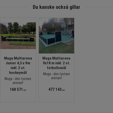
Du kanske också gillar
Muga Multiarena
Muga Multiarena
Junior 4,5 x 9m
9x18 m inkl. 2 st.
inkl. 2 st.
fotbollsmål
hockeymål
Muga - den tystare
arenan!
Muga - den tystare
arenan!
168 571
477 143
KR
KR