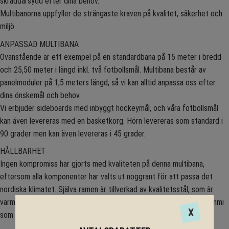
skräddarsydd efter dina behov.
Multibanorna uppfyller de strängaste kraven på kvalitet, säkerhet och
miljö.
ANPASSAD MULTIBANA
Ovanstående är ett exempel på en standardbana på 15 meter i bredd
och 25,50 meter i längd inkl. två fotbollsmål. Multibana består av
panelmoduler på 1,5 meters längd, så vi kan alltid anpassa oss efter
dina önskemål och behov.
Vi erbjuder sideboards med inbyggt hockeymål, och våra fotbollsmål
kan även levereras med en basketkorg. Hörn levereras som standard i
90 grader men kan även levereras i 45 grader.
HÅLLBARHET
Ingen kompromiss har gjorts med kvaliteten på denna multibana,
eftersom alla komponenter har valts ut noggrant för att passa det
nordiska klimatet. Själva ramen är tillverkad av kvalitetsstål, som är
varmförzinkat. Våra gummiplankor är 43 mm. tjocka och gjutna i gummi
X
som har lång livslängd.