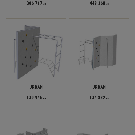
306 717
449 368
KR
KR
URBAN
URBAN
130 946
134 882
KR
KR