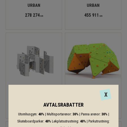
URBAN
URBAN
278 274
455 911
KR
KR
X
URBAN
ZIGZAG BOULDER 1
738 734
AVTALSRABATTER
KR
Utomhusgym:
40%
| Multisportarenor:
30%
| Panna arenor:
30%
|
Skateboardparker:
40%
Lekplatsutrustning:
40%
| Parkutrustning: