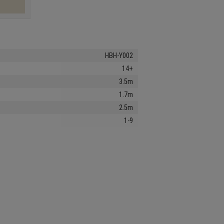
HBH-Y002
14+
3.5m
1.7m
2.5m
1-9