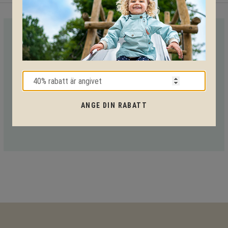
VI HJÄLPER DIG HELA VÄGEN!
Med vår mångåriga kunskap från produkter till säkerhet och
tekniska lösningar så hjälper vi dig igenom hela projektet.
Ring oss på tel:
010-20 70 001
eller maila oss
ANGE DIN RABATT
på:
support@kpln.se