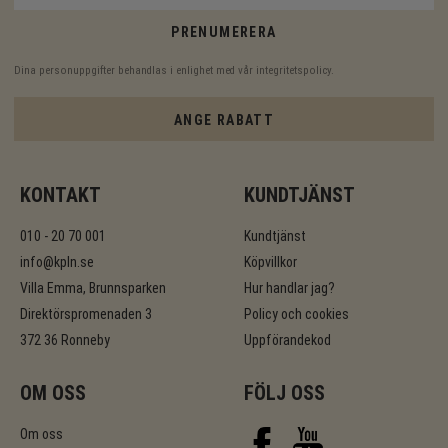
PRENUMERERA
Dina personuppgifter behandlas i enlighet med vår
integritetspolicy
.
ANGE RABATT
KONTAKT
KUNDTJÄNST
010 - 20 70 001
Kundtjänst
info@kpln.se
Köpvillkor
Villa Emma, Brunnsparken
Hur handlar jag?
Direktörspromenaden 3
Policy och cookies
372 36 Ronneby
Uppförandekod
OM OSS
FÖLJ OSS
Om oss