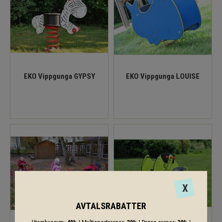
EKO Vippgunga GYPSY
EKO Vippgunga LOUISE
X
AVTALSRABATTER