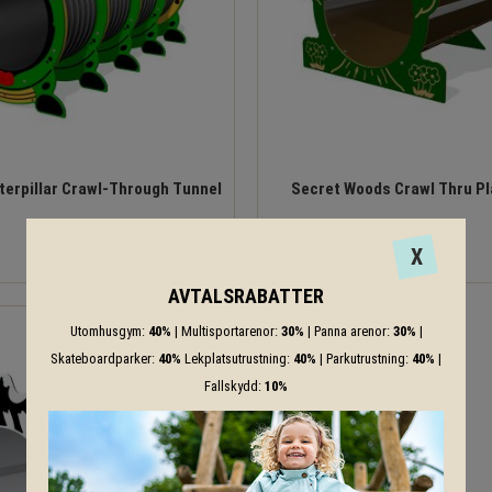
aterpillar Crawl-Through Tunnel
Secret Woods Crawl Thru Pl
X
AVTALSRABATTER
Utomhusgym:
40%
| Multisportarenor:
30%
| Panna arenor:
30%
|
Skateboardparker:
40%
Lekplatsutrustning:
40%
| Parkutrustning:
40%
|
Fallskydd:
10%