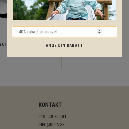
 Crawl Thru Play Tunnel
ANGE DIN RABATT
KONTAKT
010 - 20 70 001
INFO@KPLN.SE