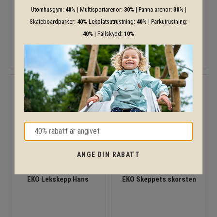
Utomhusgym:
40%
| Multisportarenor:
30%
| Panna arenor:
30%
|
Skateboardparker:
40%
Lekplatsutrustning:
40%
| Parkutrustning:
EKO Lekbåt på fjädrar
EKO Lekskepp Adanu
40%
| Fallskydd:
10%
ANGE DIN RABATT
EKO Lekskepp Hans
EKO Skeppets skorsten