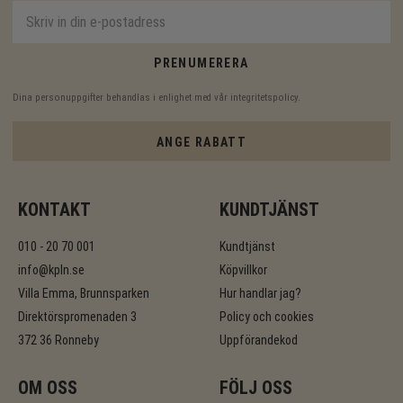
PRENUMERERA
Dina personuppgifter behandlas i enlighet med vår
integritetspolicy
.
ANGE RABATT
KONTAKT
KUNDTJÄNST
010 - 20 70 001
Kundtjänst
info@kpln.se
Köpvillkor
Villa Emma, Brunnsparken
Hur handlar jag?
Direktörspromenaden 3
Policy och cookies
372 36 Ronneby
Uppförandekod
OM OSS
FÖLJ OSS