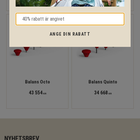
ANGE DIN RABATT
Balans Octo
Balans Quinto
43 554
34 668
KR
KR
NYHETSBREV