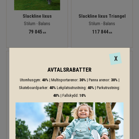
Slackline lixus
Slackline lixus Triangel
Stilum - Balans
Stilum - Balans
79 045
117 844
KR
KR
X
AVTALSRABATTER
Utomhusgym:
40%
| Multisportarenor:
30%
| Panna arenor:
30%
|
Skateboardparker:
40%
Lekplatsutrustning:
40%
| Parkutrustning:
40%
| Fallskydd:
10%
Velis1
Velis2
Stilum - Surfing
Stilum - Surfing
168 953
134 687
KR
KR