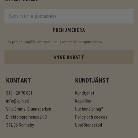
PRENUMERERA
Dina personuppgifter behandlas i enlighet med vår
integritetspolicy
.
ANGE RABATT
KONTAKT
KUNDTJÄNST
010 - 20 70 001
Kundtjänst
info@kpln.se
Köpvillkor
Villa Emma, Brunnsparken
Hur handlar jag?
Direktörspromenaden 3
Policy och cookies
372 36 Ronneby
Uppförandekod