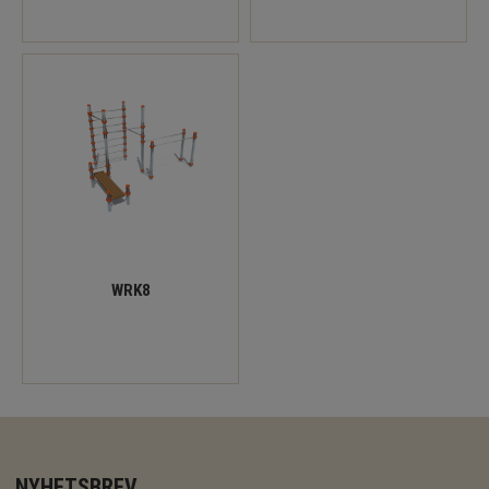
WRK8
NYHETSBREV