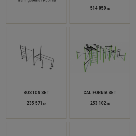
Träningsbana i Robinia
514 050
KR
BOSTON SET
CALIFORNIA SET
235 571
253 102
KR
KR