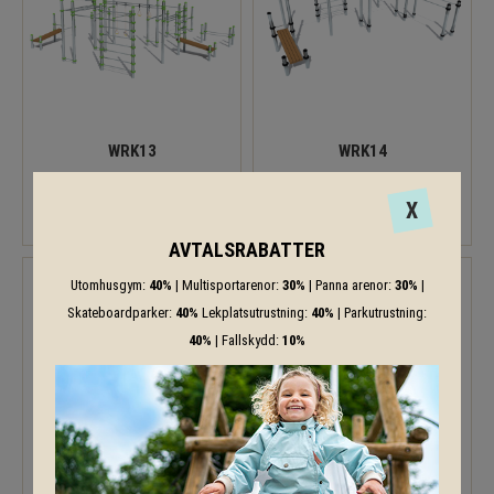
WRK13
WRK14
X
AVTALSRABATTER
Utomhusgym:
40%
| Multisportarenor:
30%
| Panna arenor:
30%
|
Skateboardparker:
40%
Lekplatsutrustning:
40%
| Parkutrustning:
40%
| Fallskydd:
10%