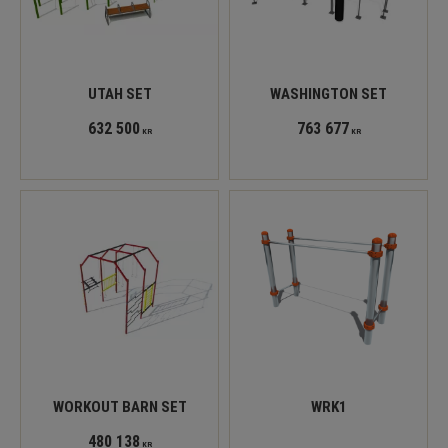
UTAH SET
WASHINGTON SET
632 500
763 677
KR
KR
WORKOUT BARN SET
WRK1
480 138
KR