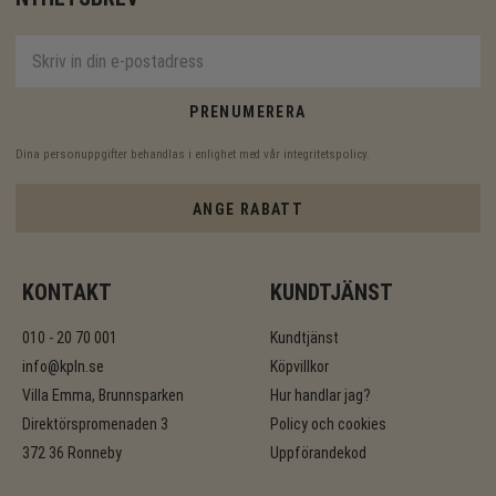
PRENUMERERA
Dina personuppgifter behandlas i enlighet med vår
integritetspolicy
.
ANGE RABATT
KONTAKT
KUNDTJÄNST
010 - 20 70 001
Kundtjänst
info@kpln.se
Köpvillkor
Villa Emma, Brunnsparken
Hur handlar jag?
Direktörspromenaden 3
Policy och cookies
372 36 Ronneby
Uppförandekod