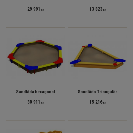
29 991
13 823
KR
KR
Sandlåda hexagonal
Sandlåda Triangulär
30 911
15 216
KR
KR