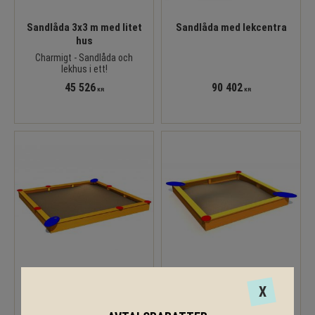
Sandlåda 3x3 m med litet
Sandlåda med lekcentra
hus
Charmigt - Sandlåda och
lekhus i ett!
45 526
90 402
KR
KR
Sandlåda 4x4 meter
Sandlåda - 3000x3000
X
Vår traditionella sandlåda -
perfekt till förskolan!