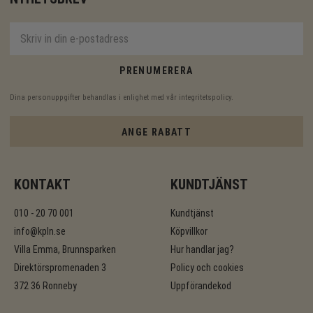
PRENUMERERA
Dina personuppgifter behandlas i enlighet med vår
integritetspolicy
.
ANGE RABATT
KONTAKT
KUNDTJÄNST
010 - 20 70 001
Kundtjänst
info@kpln.se
Köpvillkor
Villa Emma, Brunnsparken
Hur handlar jag?
Direktörspromenaden 3
Policy och cookies
372 36 Ronneby
Uppförandekod