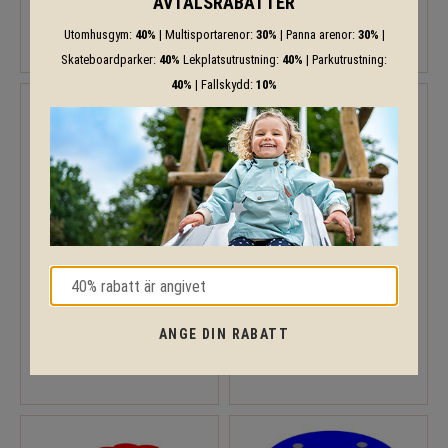
AVTALSRABATTER
21 592
18 744
KR
KR
Utomhusgym:
40%
| Multisportarenor:
30%
| Panna arenor:
30%
|
Skateboardparker:
40%
Lekplatsutrustning:
40%
| Parkutrustning:
40%
| Fallskydd:
10%
Sandbakbord Blomma
Sandbakbord
BLOMSKUGGAN
ANGE DIN RABATT
6 557
15 879
KR
KR