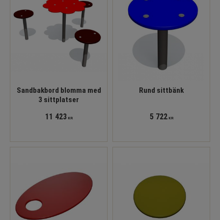
Sandbakbord blomma med
Rund sittbänk
3 sittplatser
11 423
5 722
KR
KR