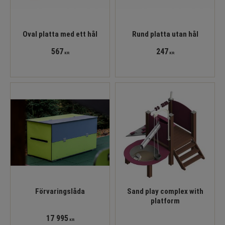
Oval platta med ett hål
Rund platta utan hål
567
247
KR
KR
Förvaringslåda
Sand play complex with
platform
17 995
KR