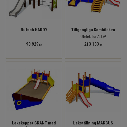
Rutsch HARDY
Tillgängliga Kombileken
Utelek för ALLA!
90 929
213 133
KR
KR
Lekskeppet GRANT med
Lekställning MARCUS