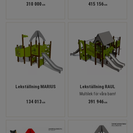
310 000
415 156
KR
KR
Lekställning MARIUS
Lekställning RAUL
Multilek för våra barn!
134 013
391 946
KR
KR