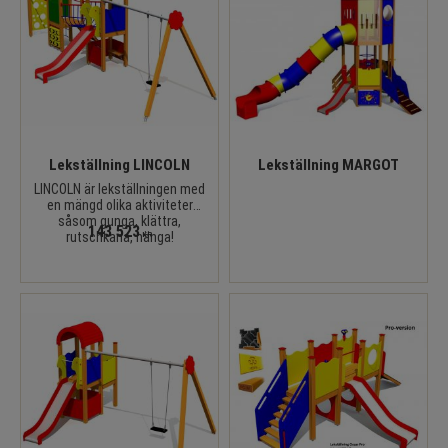
Lekställning LINCOLN
Lekställning MARGOT
LINCOLN är lekställningen med
en mängd olika aktiviteter
såsom gunga, klättra,
143 523
rutschkana, hänga!
KR