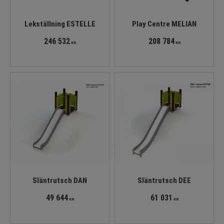
Lekställning ESTELLE
Play Centre MELIAN
246 532
208 784
KR
KR
Släntrutsch DAN
Släntrutsch DEE
49 644
61 031
KR
KR