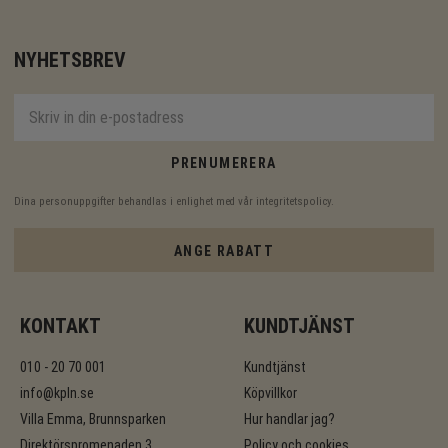
NYHETSBREV
PRENUMERERA
Dina personuppgifter behandlas i enlighet med vår
integritetspolicy
.
ANGE RABATT
KONTAKT
KUNDTJÄNST
010 - 20 70 001
Kundtjänst
info@kpln.se
Köpvillkor
Villa Emma, Brunnsparken
Hur handlar jag?
Direktörspromenaden 3
Policy och cookies