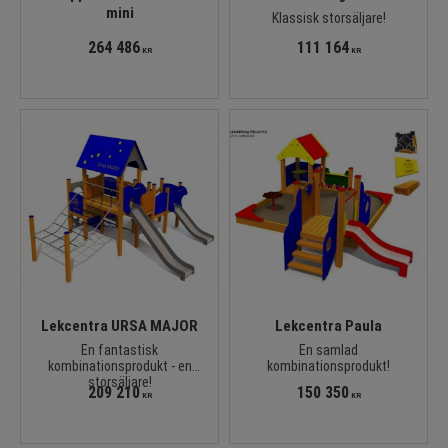
mini
Klassisk storsäljare!
264 486
111 164
KR
KR
Lekcentra URSA MAJOR
Lekcentra Paula
En fantastisk
En samlad
kombinationsprodukt - en
kombinationsprodukt!
storsäljare!
209 210
150 350
KR
KR