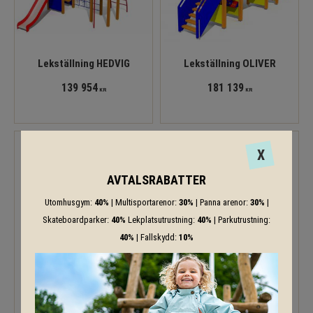
Lekställning HEDVIG
Lekställning OLIVER
139 954
181 139
KR
KR
X
AVTALSRABATTER
Utomhusgym:
40%
| Multisportarenor:
30%
| Panna arenor:
30%
|
Skateboardparker:
40%
Lekplatsutrustning:
40%
| Parkutrustning:
40%
| Fallskydd:
10%
Lekställning REGINA
Beach house
147 474
190 157
KR
KR