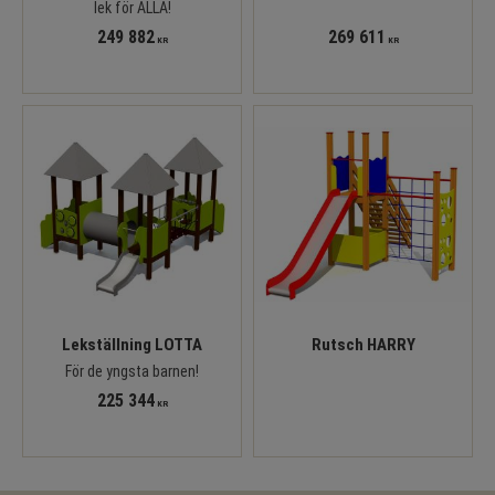
lek för ALLA!
249 882
269 611
KR
KR
Lekställning LOTTA
Rutsch HARRY
För de yngsta barnen!
225 344
KR