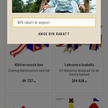
ANGE DIN RABATT
Klätterrutsch Ann
Lekcentra Isabella
Charmig klätterrutsch med tak
Ett lekcentra designad för de
minsta barnen!
69 737
204 028
KR
KR