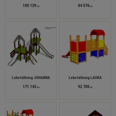
100 129
84 576
KR
KR
Lekställning JOHANNA
Lekställning LAURA
171 143
92 700
KR
KR