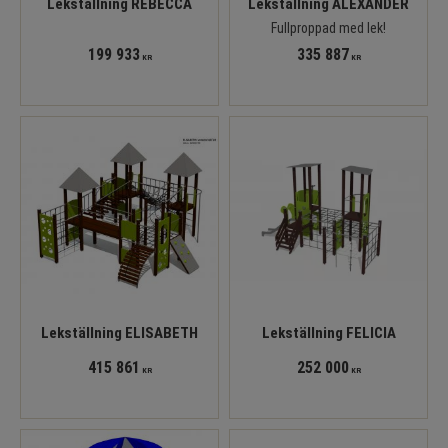
Lekställning REBECCA
Lekställning ALEXANDER
Fullproppad med lek!
199 933
335 887
KR
KR
Lekställning ELISABETH
Lekställning FELICIA
415 861
252 000
KR
KR