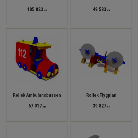
105 023
49 583
KR
KR
Rollek Ambulansbussen
Rollek Flygplan
67 017
39 827
KR
KR