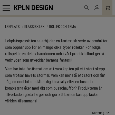
Meny
LEKPLATS
KLASSISK LEK
ROLLEK OCH TEMA
Lekplatsgrossisten.se erbjuder en fantastisk serie av produkter
som öppnar upp för en mängd olika typer rollekar. För roliga
rollspel är en del av barndomen och i vårt produktutbud ger vi
verktygen som utvecklar barnens fantasi!
Vem har inte fantiserat om att vara kapten på ett stort skepp
som trotsar havets stormar, vem kan motstå ett stort och fint
tåg, en cool bil som låter dig köra rally eller en buss där
kompisarna åker med dig som busschaufför? Produkterna är
tillverkade i glada färger och gör att barnen kan upptäcka
världen tillsammans!
Välj sortering