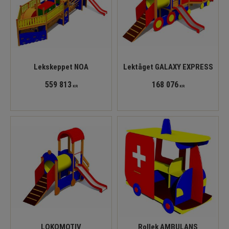
Lekskeppet NOA
Lektåget GALAXY EXPRESS
559 813
168 076
KR
KR
LOKOMOTIV
Rollek AMBULANS