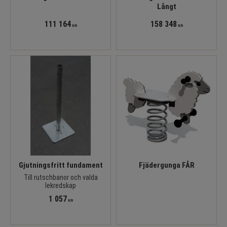
Långt
111 164
158 348
KR
KR
Gjutningsfritt fundament
Fjädergunga FÅR
Till rutschbanor och valda
lekredskap
1 057
KR