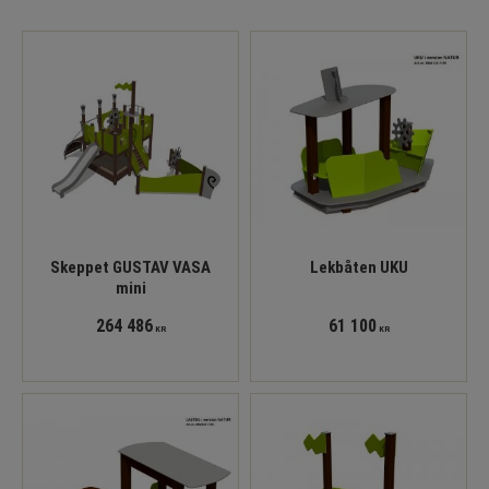
Skeppet GUSTAV VASA
Lekbåten UKU
mini
264 486
61 100
KR
KR