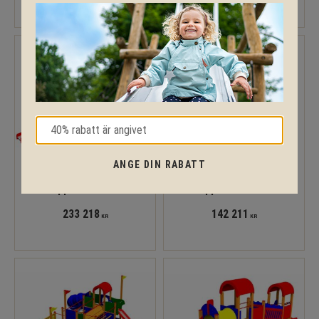
ANGE DIN RABATT
Lekskeppet GUSTAV VASA
Lekskeppet KAPTEN DRUM
233 218
142 211
KR
KR