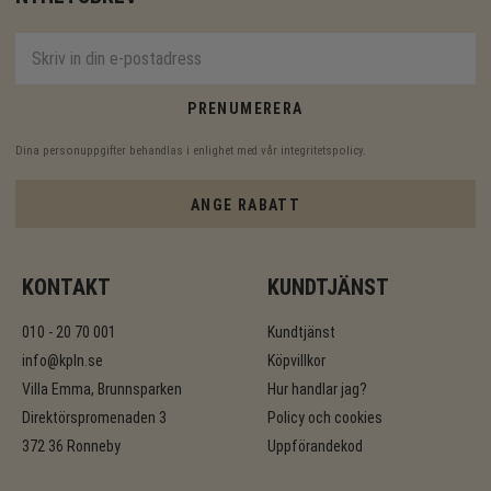
PRENUMERERA
Dina personuppgifter behandlas i enlighet med vår
integritetspolicy
.
ANGE RABATT
KONTAKT
KUNDTJÄNST
010 - 20 70 001
Kundtjänst
info@kpln.se
Köpvillkor
Villa Emma, Brunnsparken
Hur handlar jag?
Direktörspromenaden 3
Policy och cookies
372 36 Ronneby
Uppförandekod