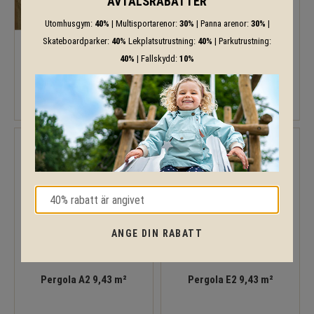
AVTALSRABATTER
Utomhusgym:
40%
| Multisportarenor:
30%
| Panna arenor:
30%
|
Skateboardparker:
40%
Lekplatsutrustning:
40%
| Parkutrustning:
40%
| Fallskydd:
10%
Lucy 12,2 m²
Pergola 9,43 m²
ANGE DIN RABATT
Pergola A2 9,43 m²
Pergola E2 9,43 m²