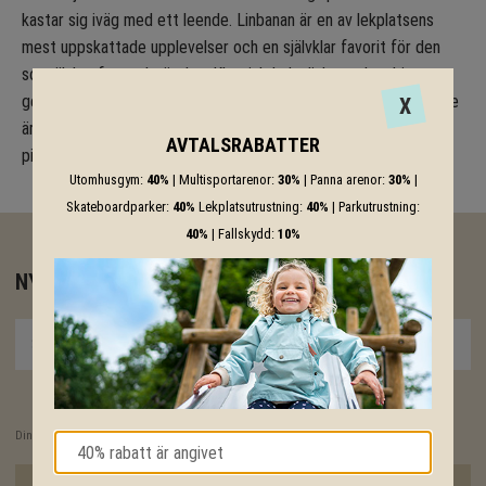
kastar sig iväg med ett leende. Linbanan är en av lekplatsens
mest uppskattade upplevelser och en självklar favorit för den
som älskar fart och rörelse. Klassisk Leks linbanor kombinerar
genomtänkt konstruktion med hög kvalitet och lång livslängd. De
X
är utvecklade för offentlig miljö och byggda för att ge samma
AVTALSRABATTER
pirr i magen – år efter år.
Utomhusgym:
40%
| Multisportarenor:
30%
| Panna arenor:
30%
|
Skateboardparker:
40%
Lekplatsutrustning:
40%
| Parkutrustning:
40%
| Fallskydd:
10%
NYHETSBREV
PRENUMERERA
Dina personuppgifter behandlas i enlighet med vår
integritetspolicy
.