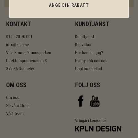
ANGE RABATT
ANGE DIN RABATT
KONTAKT
KUNDTJÄNST
010 - 20 70 001
Kundtjänst
info@kpln.se
Köpvillkor
Villa Emma, Brunnsparken
Hur handlar jag?
Direktörspromenaden 3
Policy och cookies
372 36 Ronneby
Uppförandekod
OM OSS
FÖLJ OSS
Om oss
Se våra filmer
Vårt team
Vi ingår i koncernen: