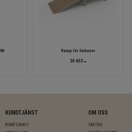
40M
Ramp för linbanor
30 653
KR
KUNDTJÄNST
OM OSS
KUNDTJÄNST
OM OSS