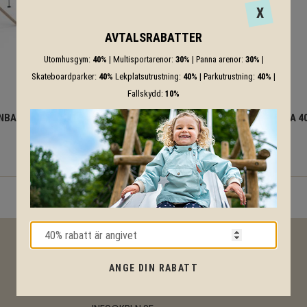
X
AVTALSRABATTER
Utomhusgym:
40%
| Multisportarenor:
30%
| Panna arenor:
30%
|
Skateboardparker:
40%
Lekplatsutrustning:
40%
| Parkutrustning:
40%
|
Fallskydd:
10%
NBANA I ROBINIA 30M
LINBANA I ROBINIA 
116 182
118 326
KR
KR
KONTAKT
ANGE DIN RABATT
010 - 20 70 001