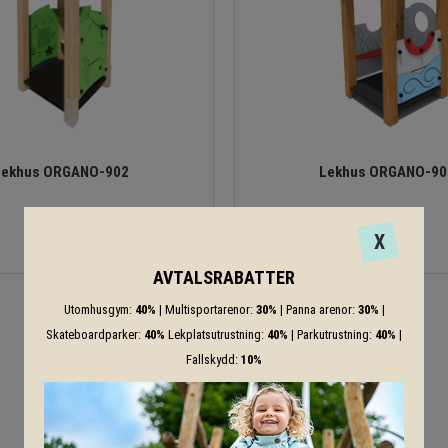
Lekhus ORGANO-902
Lekhus ORGANO-90
42 321
32 143
KR
KR
X
AVTALSRABATTER
Utomhusgym:
40%
| Multisportarenor:
30%
| Panna arenor:
30%
|
Skateboardparker:
40%
Lekplatsutrustning:
40%
| Parkutrustning:
40%
|
Fallskydd:
10%